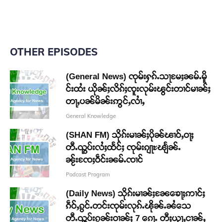
OTHER EPISODES
(General News) ၸုမ်းႁၵ်ႉသႃမႄႈၼမ်ႉမိူ
င်းထႆး ယိုၼ်ႈလိၵ်ႈၸူးလုမ်းၽွင်းတၢင်မၢၼ်ႈ
တႃႇပၼ်မိၼ်းဢွင်ႇလၢႆႇ
General Knowledge
(SHAN FM) သိုၵ်းမၢၼ်ႈပိုၼ်ၽၢဝ်ႇဝႃႈ
တီႉၺွပ်းလႆႈထႅင်ႈ ၸုမ်းၵျႃႊၽျႅၼ်ႉ
ၼႂ်းၸႄႈဝဵင်းၼမ်ႉၸၢင်
Podcast Program
(Daily News) သိုၵ်းမၢၼ်ႈၼႄၶေႃႈဢၢင်ႈ
ၵဵဝ်ႇၵွင်ႉတင်းၸုမ်းလုၵ်ႉၽိုၼ်ႉၼႆသေ
တီႉၺွပ်းၵူၼ်းဝၢၼ်ႈ 7 ၵေႃႉ တီႈယႂႃႇငၢၼ်ႇ