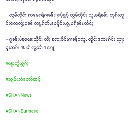
– ၸွမ်ၸိုင်ႈ ဢမေႊရိၵၢၼ်ႊ ႁပ့်ႁူပ့် ၸွမ်ၸိုင်ႈ ယူႇၶရဵၼ်ႊ တူၵ်းလူ
င်းတေၸွႆႈပၼ် တႃႇၵႅတ်ႇၶႄမိူင်းယူႇၶရဵၼ်ႊထႅင်ႈ
– ၵူၼ်းပၢႆႈၽေးသိုၵ်း တီႈ ၸႄႈဝဵင်းၵၢၼ့်ပလူႇ တိူင်းၸေႊၵႅင်း ၺႃး
ငူးသၵ်း 40 ပၢႆ လူ့တၢႆ 4 ၵေႃ့
#ၽူႈတွႆႇႁွၵ်ႈ
#သျှမ်းသံတော်ဆင့်
#SHANNews
#SHANBurmese