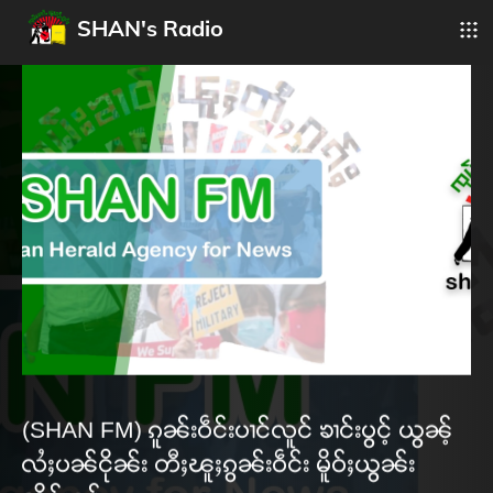
SHAN's Radio
(SHAN FM) ၵူၼ်းဝဵင်းပၢင်လူင် ၶၢင်းပွင့် ယွၼ့်
လႆႈပၼ်ငိုၼ်း တီႈၽူႈၵွၼ်းဝဵင်း မိူဝ်ႈယွၼ်း