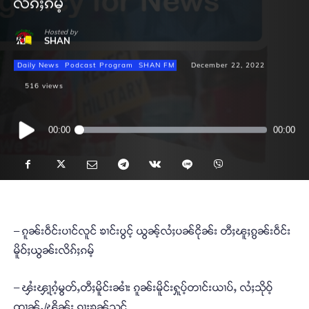
လိၵ်ႈၵမ့်
Hosted by
SHAN
Daily News
Podcast Program
SHAN FM
December 22, 2022
516
views
Audio
00:00
00:00
Player
– ၵူၼ်းဝဵင်းပၢင်လူင် ၶၢင်းပွင့် ယွၼ့်လႆႈပၼ်ငိုၼ်း တီႈၽူႈၵွၼ်းဝဵင်း
မိူဝ်ႈယွၼ်းလိၵ်ႈၵမ့်
– ၾႆးၾႃ့ၵႆ့မွတ်ႇတီႈမိူင်းၼၢႆး ၵူၼ်းမိူင်းႁူပ့်တၢင်းယၢပ်ႇ လႆႈသိုဝ့်
ထၢၼ်ႇ/ၽိုၼ်း ၵႃႈၶၼ်သုင်