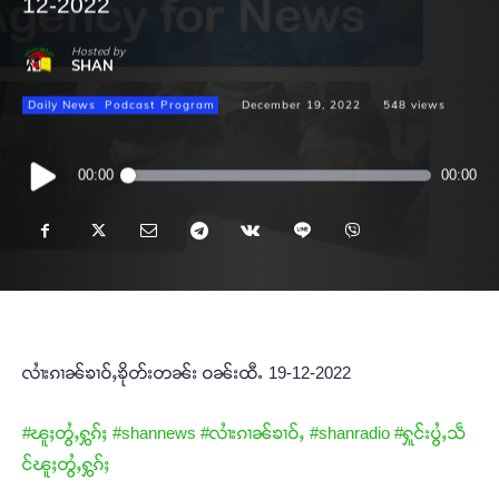
12-2022
Hosted by
SHAN
Daily News
Podcast Program
December 19, 2022
548
views
Audio
00:00
00:00
Player
လၢႆးၵၢၼ်ၶၢဝ်ႇၶိုတ်းတၼ်း ဝၼ်းထီႉ 19-12-2022
#ၽူႈတွႆႇႁွၵ်ႈ
#shannews
#လၢႆးၵၢၼ်ၶၢဝ်ႇ
#shanradio
#ႁူင်းပွႆႇသဵ
င်ၽူႈတွႆႇႁွၵ်ႈ