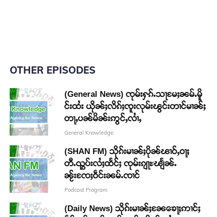
OTHER EPISODES
(General News) ၸုမ်းႁၵ်ႉသႃမႄႈၼမ်ႉမိူ
င်းထႆး ယိုၼ်ႈလိၵ်ႈၸူးလုမ်းၽွင်းတၢင်မၢၼ်ႈ
တႃႇပၼ်မိၼ်းဢွင်ႇလၢႆႇ
General Knowledge
(SHAN FM) သိုၵ်းမၢၼ်ႈပိုၼ်ၽၢဝ်ႇဝႃႈ
တီႉၺွပ်းလႆႈထႅင်ႈ ၸုမ်းၵျႃႊၽျႅၼ်ႉ
ၼႂ်းၸႄႈဝဵင်းၼမ်ႉၸၢင်
Podcast Program
(Daily News) သိုၵ်းမၢၼ်ႈၼႄၶေႃႈဢၢင်ႈ