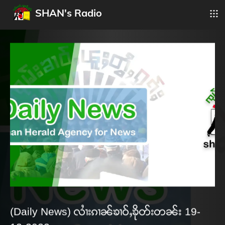
SHAN's Radio
(Daily News) လၢႆးၵၢၼ်ၶၢဝ်ႇၶိုတ်းတၼ်း 19-