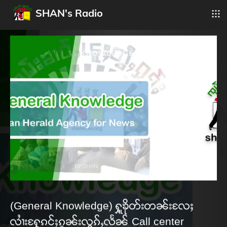
SHAN's Radio
(General Knowledge) ႁူ့ၶိုတ်းတၼ်းလႄႈ
လၢႆးႁႄ့ၵင်ႈၵူၼ်းလွၵ်ႇလႅၼ် Call center