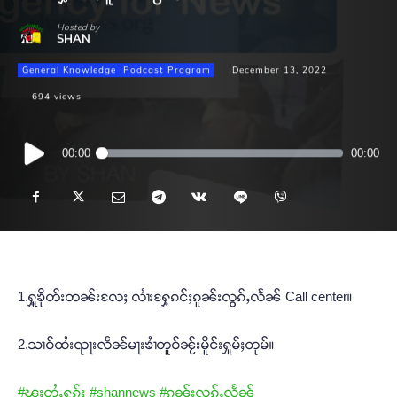
Hosted by
SHAN
General Knowledge
Podcast Program
December 13, 2022
694
views
Audio
00:00
00:00
Player
1.ႁူ့ၶိုတ်းတၼ်းလႄႈ လၢႆးႁႄ့ၵင်ႈၵူၼ်းလွၵ်ႇလႅၼ် Call center။
2.သၢဝ်ထႆးၺႃးလႅၼ်မႃးၶၢႆတူဝ်ၼႂ်းမိူင်းႁူမ်ႈတုမ်။
#ၽူႈတွႆႇႁွၵ်ႈ
#shannews
#ၵူၼ်းလွၵ်ႇလႅၼ်