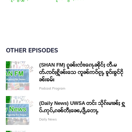
OTHER EPISODES
(SHAN FM) ၵူၼ်းၸၢႆးၵေႃႉၼိုင်ႈ တီႉမ
တ်ႉၸဝ်ႈႁိူၼ်းသေ ၸူၼ်ဢဝ်ၵႂႃႇ ၶူဝ်းၶွင်ငို
ၼ်းၶမ်း
Podcast Program
(Daily News) UWSA တင်း သိုၵ်းမၢၼ်ႈ ႁူ
ပ်ႉဢုပ်ႇၵၼ်တီႈၼေႇပျီႇတေႃႇ
Daily News