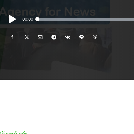
Audio
00:00
Player
သဵင်ၽူႈတွႆႇႁွၵ်ႈ