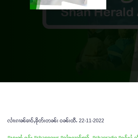
လၢႆးၵၢၼ်ၶၢဝ်ႇၶိုတ်းတၼ်း ဝၼ်းထီႉ 22-11-2022
#ၽူႈတွႆႇႁွၵ်ႈ
#shannews
#လၢႆးၵၢၼ်ၶၢဝ်ႇ
#shanradio
#ႁူင်းပွႆႇ