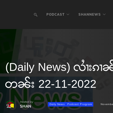
PODCAST
SHANNEWS
(Daily News) လၢႆးၵၢၼ်ၶ
တၼ်း 22-11-2022
Hosted by
Daily News
Podcast Program
Novembe
SHAN