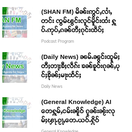
(SHAN FM) မိၼ်းဢွင်ႇလၢႆႇ
တင်း ၸွမ်ၽွင်းလူင်မိူင်းထႆး ႁူ
ပ်ႉဢုပ်ႇၵၼ်တီႈၵုင်းထဵပ်ႈ
Podcast Program
(Daily News) ၼမ်ႉၼွင်းထူမ်ႈ
တီႈတႃႈၶီႈလဵၵ်း ၶၼ်ၶူဝ်းၵုၼ်ႇပု
င်ႈၶိုၼ်ႈမႃးထႅင်ႈ
Daily News
(General Knowledge) AI
တေႁူမ်ႇငမ်းၼိူဝ် ၵူၼ်းၼႂ်းလု
မ်ႈၾႃႉၵႂႃႇတေႉယဝ်ႉႁိုဝ်
General Knowledge