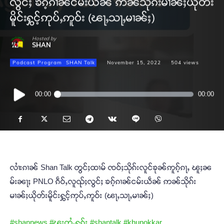
လွင်ႈ ၶၵ့်ၵၢၼ်ငမ်းယဵၼ် ဢၼ်သိုၵ်းမၢၼ်ႈယိုတ်း
မိူင်းႁွင့်ဢုပ်ႇဢူဝ်း (ၽႃႇသႃႇမၢၼ်ႈ)
Hosted by
SHAN
Podcast Program
SHAN Talk
November 15, 2022
504
views
Audio
00:00
00:00
Player
လၢႆးၵၢၼ် Shan Talk တွင်ႈထၢမ် ၸဝ်ႈသိုၵ်းလူင်ၶုၼ်ဢူၵ့်ၵႃႇ ၽူႈၼ
မ်းၼႃႈ PNLO ၵဵဝ်ႇလူၺ်ႈလွင်ႈ ၶၵ့်ၵၢၼ်ငမ်းယဵၼ် ဢၼ်သိုၵ်း
မၢၼ်ႈယိုတ်းမိူင်းႁွင့်ဢုပ်ႇဢူဝ်း (ၽႃႇသႃႇမၢၼ်ႈ)
#shannews
#ၽူႈတွႆႇႁွၵ်ႈ
#shantalk
#khunokkar