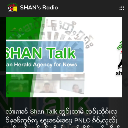
SHAN's Radio
လၢႆးၵၢၼ် Shan Talk တွင်ႈထၢမ် ၸဝ်ႈသိုၵ်းလူ
င်ၶုၼ်ဢူၵ့်ၵႃႇ ၽူႈၼမ်းၼႃႈ PNLO ၵဵဝ်ႇလူၺ်ႈ