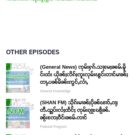
OTHER EPISODES
(General News) ၸုမ်းႁၵ်ႉသႃမႄႈၼမ်ႉမိူ
င်းထႆး ယိုၼ်ႈလိၵ်ႈၸူးလုမ်းၽွင်းတၢင်မၢၼ်ႈ
တႃႇပၼ်မိၼ်းဢွင်ႇလၢႆႇ
General Knowledge
(SHAN FM) သိုၵ်းမၢၼ်ႈပိုၼ်ၽၢဝ်ႇဝႃႈ
တီႉၺွပ်းလႆႈထႅင်ႈ ၸုမ်းၵျႃႊၽျႅၼ်ႉ
ၼႂ်းၸႄႈဝဵင်းၼမ်ႉၸၢင်
Podcast Program