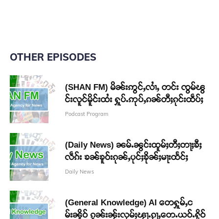
OTHER EPISODES
(SHAN FM) မိၼ်းဢွင်ႇလၢႆႇ တင်း ၸွမ်ၽွ
င်းလူင်မိူင်းထႆး ႁူပ်ႉဢုပ်ႇၵၼ်တီႈၵုင်းထဵပ်ႈ
Podcast Program
(Daily News) ၼမ်ႉၼွင်းထူမ်ႈတီႈတႃႈၶီႈ
လဵၵ်း ၶၼ်ၶူဝ်းၵုၼ်ႇပုင်ႈၶိုၼ်ႈမႃးထႅင်ႈ
Daily News
(General Knowledge) AI တေႁူမ်ႇင
မ်းၼိူဝ် ၵူၼ်းၼႂ်းလုမ်ႈၾႃႉၵႂႃႇတေႉယဝ်ႉႁိုဝ်