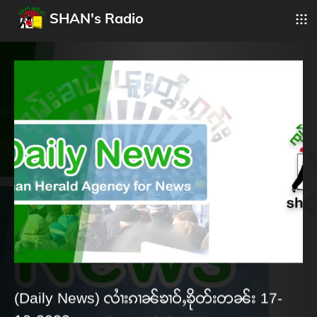
SHAN's Radio
(Daily News) လၢႆးၵၢၼ်ၶၢဝ်ႇၶိုတ်းတၼ်း 17-