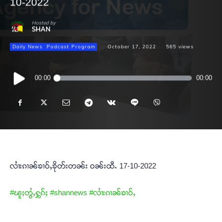
10-2022
Hosted by
SHAN
Daily News
Podcast Program
October 17, 2022
565
views
Audio
00:00
00:00
Player
လၢႆးၵၢၼ်ၶၢဝ်ႇၶိုတ်းတၼ်း ဝၼ်းထီႉ 17-10-2022
#ၽူႈတွႆႇႁွၵ်ႈ
#shannews
#လၢႆးၵၢၼ်ၶၢဝ်ႇ