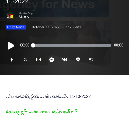
10-2022
Hosted by
SHAN
Daily News
October 11, 2022
557
views
Audio
00:00
00:00
Player
လၢႆးၵၢၼ်ၶၢဝ်ႇၶိုတ်းတၼ်း ဝၼ်းထီႉ 11-10-2022
#ၽူႈတွႆႇႁွၵ်ႈ
#shannews
#လၢႆးၵၢၼ်ၶၢဝ်ႇ