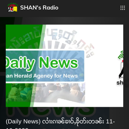
SHAN's Radio
(Daily News) လၢႆးၵၢၼ်ၶၢဝ်ႇၶိုတ်းတၼ်း 11-