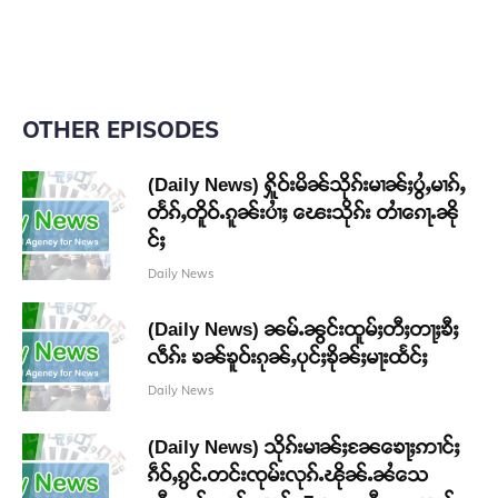
OTHER EPISODES
(Daily News) ႁိူဝ်းမိၼ်သိုၵ်းမၢၼ်ႈပွႆႇမၢၵ်ႇ
တႅၵ်ႇတိူဝ်ႉၵူၼ်းပၢႆႈ ၽေးသိုၵ်း တၢႆၵေႃႉၼို
င်ႈ
Daily News
(Daily News) ၼမ်ႉၼွင်းထူမ်ႈတီႈတႃႈၶီႈ
လဵၵ်း ၶၼ်ၶူဝ်းၵုၼ်ႇပုင်ႈၶိုၼ်ႈမႃးထႅင်ႈ
Daily News
(Daily News) သိုၵ်းမၢၼ်ႈၼႄၶေႃႈဢၢင်ႈ
ၵဵဝ်ႇၵွင်ႉတင်းၸုမ်းလုၵ်ႉၽိုၼ်ႉၼႆသေ