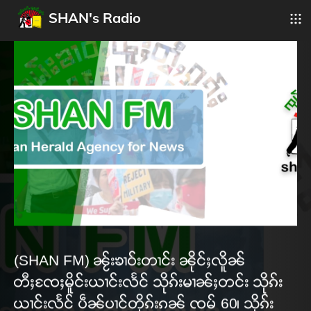
SHAN's Radio
(SHAN FM) ၼႂ်းၶၢဝ်းတၢင်း ၼိုင်ႈလိူၼ်
တီႈၸႄႈမိူင်းယၢင်းလႅင် သိုၵ်းမၢၼ်ႈတင်း သိုၵ်း
ယၢင်းလႅင် ပဵၼ်ပၢင်တိုၵ်းၵၼ် ၸမ် 60၊ သိုၵ်း