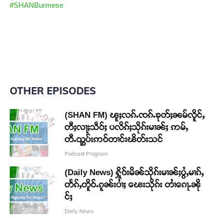
#SHANBurmese
OTHER EPISODES
(SHAN FM) ၽူႈလၵ်ႉၸၵ်ႉၶုတ်ႈၼမ်လိူင်ႇ
တီႈလႃႈသဵဝ်ႈ ပလိၵ်ႈသိုၵ်းမၢၼ်ႈ ဢမ်ႇ
တီႉၺွပ်းဢဝ်တၢင်းၽိတ်းသင်
Podcast Program
(Daily News) ႁိူဝ်းမိၼ်သိုၵ်းမၢၼ်ႈပွႆႇမၢၵ်ႇ
တႅၵ်ႇတိူဝ်ႉၵူၼ်းပၢႆႈ ၽေးသိုၵ်း တၢႆၵေႃႉၼို
င်ႈ
Daily News