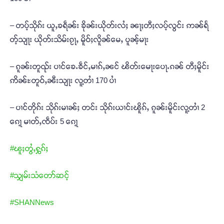
– တပ့်သိုၵ်း ယူႇၶရဵၼ်း ၶိုၼ်းယိုတ်းလႆႈ ၼႃႈတီႈလပ့်လွင်း ဢၼ်ရႅ
တ့်သျႃး ယိုတ်းသိမ်းၵႂႃႇ မိူဝ်ႈလိူၼ်မေႇ ပူၼ့်မႃး
– ၵူၼ်းတူၺ်း ပၢင်ၶေႉၶဵင်ႇမၢၵ်ႇၼင် ၽိတ်းမေႃးပေႃႉၵၼ် တီႈမိူင်း
ဢိၼ်ႊတူဝ်ႇၼီးသျႃး လူ့တၢႆ 170 ပၢႆ
– ပၢင်တိုၵ်း သိုၵ်းမၢၼ်ႈ တင်း သိုၵ်းယၢင်းၽိူၵ်ႇ ၵူၼ်းမိူင်းလူ့တၢႆ 2
ၵေႃ့ မၢတ်ႇၸဵပ်း 5 ၵေႃ့
#ၽူႈတွႆႇႁွၵ်ႈ
#သျှမ်းသံတော်ဆင့်
#SHANNews