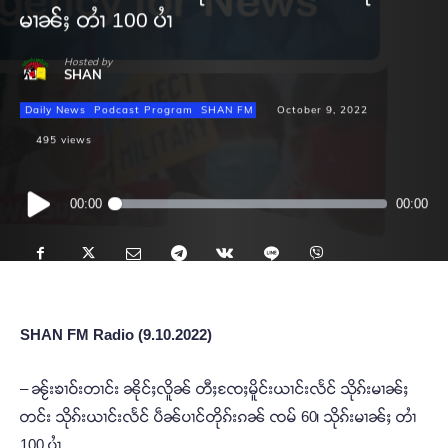
မၢၼ်ႈ တၢႆ 100 ပၢႆ
Hosted by
SHAN
Daily News
Podcast Program
SHAN FM
October 9, 2022
495
views
Audio
00:00
00:00
Player
SHAN FM Radio (9.10.2022)
– ၼႂ်းၶၢဝ်းတၢင်း ၼိုင်ႈလိူၼ် တီႈၸႄႈမိူင်းယၢင်းလႅင် သိုၵ်းမၢၼ်ႈ
တင်း သိုၵ်းယၢင်းလႅင် ပဵၼ်ပၢင်တိုၵ်းၵၼ် ၸမ် 60၊ သိုၵ်းမၢၼ်ႈ တၢႆ
100 ပၢႆ