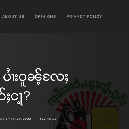
ABOUT US
OPINIONS
PRIVACY POLICY
ပၢႆးဝူၼ့်လႄႈ
်ႈငႃ့?
September 29, 2022
522
views