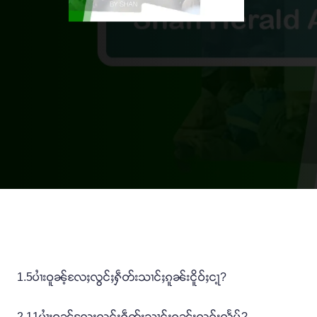
1.5ပၢႆးဝူၼ့်လႄႈလွင်ႈႁဵတ်းသၢင်ႈၵူၼ်းငိူဝ်ႈငႃ့?
2.11ပၢႆးဝူၼ့်လႄႈလွင်ႈႁဵတ်းသၢင်ႈၵူၼ်းလၵ်းလႅမ်?