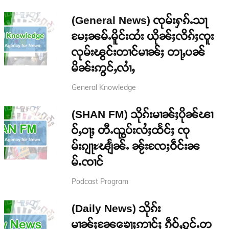
(General News) ၸုမ်းႁၵ်ႉသႃ
မႄႈၼမ်ႉမိူင်းထႆး ယိုၼ်ႈလိၵ်ႈၸူး
လုမ်းၽွင်းတၢင်မၢၼ်ႈ တႃႇပၼ်
မိၼ်းဢွင်ႇလၢႆႇ
General Knowledge
(SHAN FM) သိုၵ်းမၢၼ်ႈပိုၼ်ၽၢ
ဝ်ႇဝႃႈ တီႉၺွပ်းလႆႈထႅင်ႈ ၸု
မ်းၵျႃႊၽျႅၼ်ႉ ၼႂ်းၸႄႈဝဵင်းၼ
မ်ႉၸၢင်
Podcast Program
(Daily News) သိုၵ်း
မၢၼ်ႈၼႄၶေႃႈဢၢင်ႈ ၵဵဝ်ႇၵွင်ႉတ