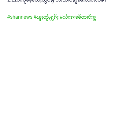
#shannews
#ၽူႈတွႆႇႁွၵ်ႈ
#လၢႆးၵၢၼ်တၢင်းႁူ့