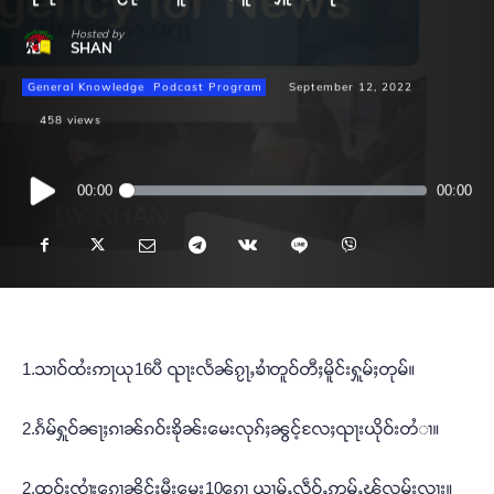
Hosted by
SHAN
General Knowledge
Podcast Program
September 12, 2022
458
views
Audio
00:00
00:00
Player
1.သၢဝ်ထႆးဢႃယု16ပီ ၺႃးလႅၼ်ၵႂႃႇၶၢႆတူဝ်တီႈမိူင်းႁူမ်ႈတုမ်။
2.ၵႅမ်ႁူဝ်ၼႃႈၵၢၼ်ၵဝ်းၶိုၼ်းမေးလုၵ်ႈၼွင့်လႄႈၺႃးယိုဝ်းတႆၢ။
2.ထဝ်ႈၸၢႆးၵေႃ့ၼိုင်ႈမီးမေး10ၵေႃ့ ယၢမ်ႇလဵဝ်ႇဢမ်ႇၽႂ်လုမ်းလႃး။