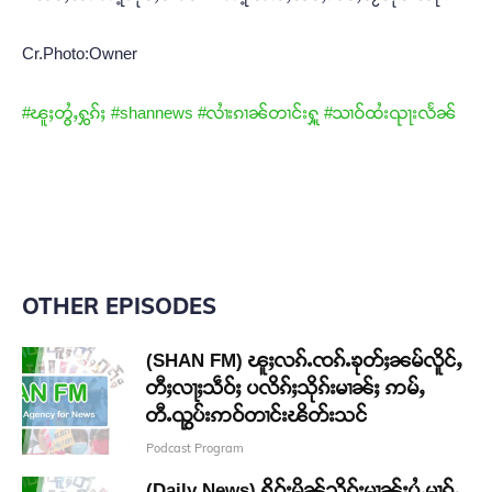
Cr.Photo:Owner
#ၽူႈတွႆႇႁွၵ်ႈ
#shannews
#လၢႆးၵၢၼ်တၢင်းႁူ့
#သၢဝ်ထႆးၺႃးလႅၼ်
OTHER EPISODES
(SHAN FM) ၽူႈလၵ်ႉၸၵ်ႉၶုတ်ႈၼမ်လိူင်ႇ
တီႈလႃႈသဵဝ်ႈ ပလိၵ်ႈသိုၵ်းမၢၼ်ႈ ဢမ်ႇ
တီႉၺွပ်းဢဝ်တၢင်းၽိတ်းသင်
Podcast Program
(Daily News) ႁိူဝ်းမိၼ်သိုၵ်းမၢၼ်ႈပွႆႇမၢၵ်ႇ