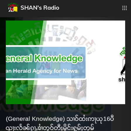
SHAN's Radio
(General Knowledge) သၢဝ်ထႆးဢႃယု16ပီ
ၺႃးလႅၼ်ၵႂႃႇၶၢႆတူဝ်တီႈမိူင်းႁူမ်ႈတုမ်