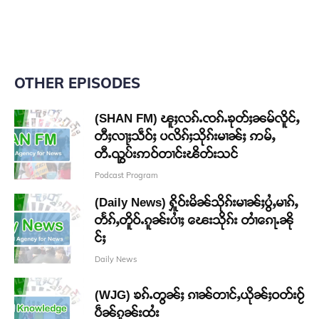
OTHER EPISODES
(SHAN FM) ၽူႈလၵ်ႉၸၵ်ႉၶုတ်ႈၼမ်လိူင်ႇ
တီႈလႃႈသဵဝ်ႈ ပလိၵ်ႈသိုၵ်းမၢၼ်ႈ ဢမ်ႇ
တီႉၺွပ်းဢဝ်တၢင်းၽိတ်းသင်
Podcast Program
(Daily News) ႁိူဝ်းမိၼ်သိုၵ်းမၢၼ်ႈပွႆႇမၢၵ်ႇ
တႅၵ်ႇတိူဝ်ႉၵူၼ်းပၢႆႈ ၽေးသိုၵ်း တၢႆၵေႃႉၼို
င်ႈ
Daily News
(WJG) ၶၵ်ႉတွၼ်ႈ ၵၢၼ်တၢင်ႇယိုၼ်ႈဝတ်းဝႂ်
ပဵၼ်ၵူၼ်းထႆး