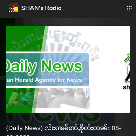
SHAN's Radio
(Daily News) လၢႆးၵၢၼ်ၶၢဝ်ႇၶိုတ်းတၼ်း 08-