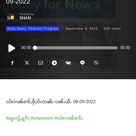
09-2022
Hosted by
SHAN
Daily News
Podcast Program
September 8, 2022
435
views
Audio
00:00
00:00
Player
လၢႆးၵၢၼ်ၶၢဝ်ႇၶိုတ်းတၼ်း ဝၼ်းထီႉ 08-09-2022
#ၽူႈတွႆႇႁွၵ်ႈ
#shannews
#လၢႆးၵၢၼ်ၶၢဝ်ႇ