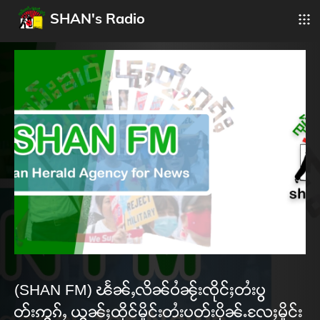
SHAN's Radio
(SHAN FM) ၽႅၼ်ႇလိၼ်ဝႆၼႂ်းၸိုင်ႈတႆးပွ
တ်းဢွၵ်ႇ ယွၼ်ႈထိုင်မိူင်းတႆးပတ်းပိုၼ်ႉလႄႈမိူင်း