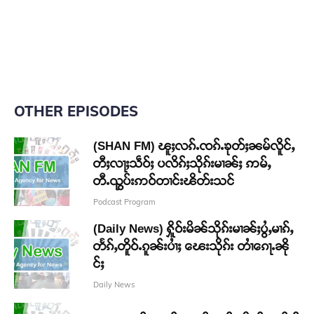
OTHER EPISODES
(SHAN FM) ၽူႈလၵ်ႉၸၵ်ႉၶုတ်ႈၼမ်လိူင်ႇ
တီႈလႃႈသဵဝ်ႈ ပလိၵ်ႈသိုၵ်းမၢၼ်ႈ ဢမ်ႇ
တီႉၺွပ်းဢဝ်တၢင်းၽိတ်းသင်
Podcast Program
(Daily News) ႁိူဝ်းမိၼ်သိုၵ်းမၢၼ်ႈပွႆႇမၢၵ်ႇ
တႅၵ်ႇတိူဝ်ႉၵူၼ်းပၢႆႈ ၽေးသိုၵ်း တၢႆၵေႃႉၼို
င်ႈ
Daily News