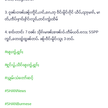
3. ၵူၼ်းဝၢၼ်ႈၼႂ်းဢိူင်ႇပၢင်ႇၵေႇတု ဝဵင်းမိူင်းၵိုင် ယဵပ်ႇၺႃးမၢၵ်ႇ မၢ
တ်ႇၸဵပ်းႁၢဝ်ႈႁႅင်းလူဝ်ႇတင်းၸွႆႈထႅမ်
4. ၶၢဝ်းတၢင်း 7 ဝၼ်း သိုၵ်းမၢၼ်ႈၶၢၼ်းဝႆႉတဵမ်ယဝ်ႉလႄႈ SSPP
ၸွင်ႇတေထွႆထွၼ်တပ်ႉ ၼႂ်းဝဵင်းမိူင်းသူႈ 3 တပ်ႉ
#ၽူႈတွႆႇႁွၵ်ႈ
#ႁူင်းပွႆႇသဵင်ၽူႈတွႆႇႁွၵ်ႈ
#သျှမ်းသံတော်ဆင့်
#SHANNews
#SHANBurmese