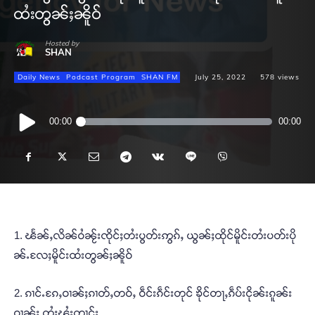
ထႆးတွၼ်ႈၼိူဝ်
Hosted by
SHAN
Daily News
Podcast Program
SHAN FM
July 25, 2022
578
views
Audio
00:00
00:00
Player
1. ၽႅၼ်ႇလိၼ်ဝႆၼႂ်းၸိုင်ႈတႆးပွတ်းဢွၵ်ႇ ယွၼ်ႈထိုင်မိူင်းတႆးပတ်းပို
ၼ်ႉလႄႈမိူင်းထႆးတွၼ်ႈၼိူဝ်
2. ၵၢင်ႉၵႄႇဝၢၼ်ႈၵၢတ်ႇတဝ်ႇ ဝဵင်းၵဵင်းတုင် ၶိုင်တႃႇၵဵပ်းငိုၼ်းၵူၼ်း
ဝၢၼ်ႈ တႆႈၾႆးတၢင်း