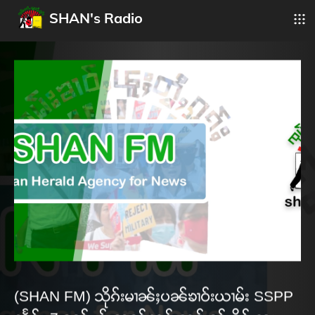
SHAN's Radio
(SHAN FM) သိုၵ်းမၢၼ်ႈပၼ်ၶၢဝ်းယၢမ်း SSPP