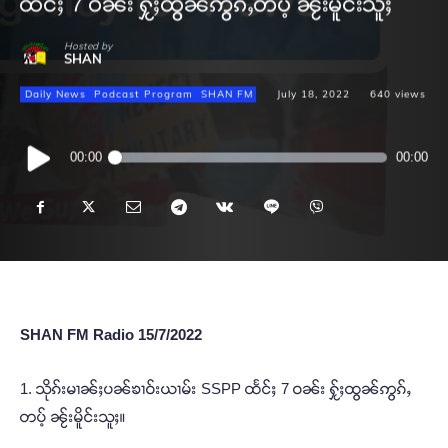
ထႅင်ႈ 7 ဝၼ်း ႁႂ်ႈထွၼ်ဢွၵ်ႇတပ့် ၼႂ်းမိူင်းသူႈ
Hosted by
SHAN
Daily News
Podcast Program
SHAN FM
July 18, 2022
640
views
Audio
00:00
00:00
Player
SHAN FM Radio 15/7/2022
1. သိုၵ်းမၢၼ်ႈပၼ်ၶၢဝ်းယၢမ်း SSPP ထႅင်ႈ 7 ဝၼ်း ႁႂ်ႈထွၼ်ဢွၵ်ႇ
တပ့် ၼႂ်းမိူင်းသူႈ။