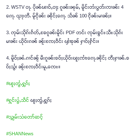
2. WSTV ဝႃႉ ပိုၼ်ၽၢဝ်ႇဝႃႈ ၵူၼ်းၼုမ်ႇ မိူင်းတႆးပွတ်းၸၢၼ်း 4
ၵေႃႉ ၺႃးတီႉ မႂ်ငိုၼ်း ၼိုင်ႈၵေႃႉ သႅၼ် 100 ငိုၼ်းမၢၼ်ႈ။
3. ၸုမ်းသိုၵ်းၵႅတ်ႇၶႄၵူၼ်းမိူင်း PDF တင်း ၸုမ်းၶွင်ႊသီႊသိုၵ်း
မၢၼ်း ယိုဝ်းၵၼ် ၼႂ်းၸႄႈဝဵင်း ၾၢႆၶုၼ် ႁၢဝ်ႈႁႅင်း။
4. မိူဝ်ႈၼႆႉၵၢင်ၼႂ် မီးၵူၼ်းၶဝ်ႈယိုဝ်းၽူႈၸၢႆးၵေႃႉၼိုင်ႈ တီႈႁၢၼ်ႉၶ
ဝ်ႈသွႆး ၼႂ်းၸႄႈဝဵင်းမူႇၸေႊ။
#ၽူႈတွႆႇႁွၵ်ႈ
#ႁူင်းပွႆႇသဵင်
ၽူႈတွႆႇႁွၵ်ႈ
#သျှမ်းသံတော်ဆင့်
#SHANNews