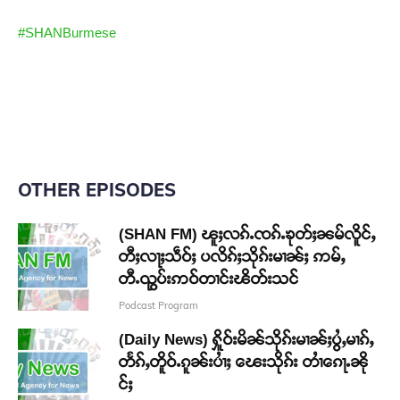
#SHANBurmese
OTHER EPISODES
(SHAN FM) ၽူႈလၵ်ႉၸၵ်ႉၶုတ်ႈၼမ်လိူင်ႇ
တီႈလႃႈသဵဝ်ႈ ပလိၵ်ႈသိုၵ်းမၢၼ်ႈ ဢမ်ႇ
တီႉၺွပ်းဢဝ်တၢင်းၽိတ်းသင်
Podcast Program
(Daily News) ႁိူဝ်းမိၼ်သိုၵ်းမၢၼ်ႈပွႆႇမၢၵ်ႇ
တႅၵ်ႇတိူဝ်ႉၵူၼ်းပၢႆႈ ၽေးသိုၵ်း တၢႆၵေႃႉၼို
င်ႈ