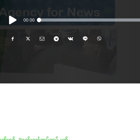
Audio
00:00
Player
ွတ်းႁွင်ႇ
#ၵူၼ်းႁႃႁွႆၸူမ်ၼမ်ႉပၢင်