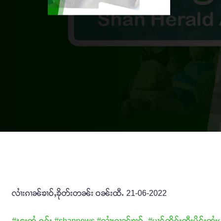
လၢႆးၵၢၼ်ၶၢဝ်ႇၶိုတ်းတၼ်း ဝၼ်းထီႉ 21-06-2022
#ၽူႈတွႆႇႁွၵ်ႈ
#shannews
#လၢႆးၵၢၼ်ၶၢဝ်ႇ
#ပၢင်တိုၵ်းတီႈမိူင်းတႆးပ