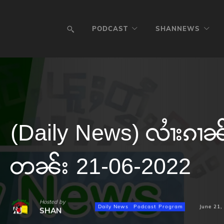
PODCAST
SHANNEWS
(Daily News) လၢႆးၵၢၼ်ၶ
တၼ်း 21-06-2022
Hosted by
Daily News
Podcast Program
June 21,
SHAN