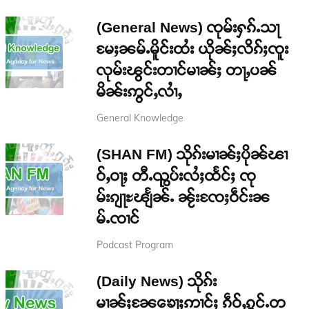
(General News) ၸုမ်းႁၵ်ႉသႃ
မႄႈၼမ်ႉမိူင်းထႆး ယိုၼ်ႈလိၵ်ႈၸူး
လုမ်းၽွင်းတၢင်မၢၼ်ႈ တႃႇပၼ်
မိၼ်းဢွင်ႇလၢႆႇ
General Knowledge
(SHAN FM) သိုၵ်းမၢၼ်ႈပိုၼ်ၽၢ
ဝ်ႇဝႃႈ တီႉၺွပ်းလႆႈထႅင်ႈ ၸု
မ်းၵျႃႊၽျႅၼ်ႉ ၼႂ်းၸႄႈဝဵင်းၼ
မ်ႉၸၢင်
Podcast Program
(Daily News) သိုၵ်း
မၢၼ်ႈၼႄၶေႃႈဢၢင်ႈ ၵဵဝ်ႇၵွင်ႉတ