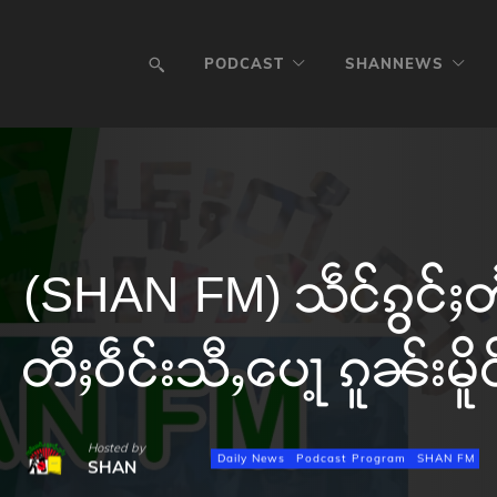
PODCAST
SHANNEWS
(SHAN FM) သဵင်ၵွင်ႈတႅ
တီႈဝဵင်းသီႇပေႃ့ ၵူၼ်းမိူ
Hosted by
Daily News
Podcast Program
SHAN FM
SHAN