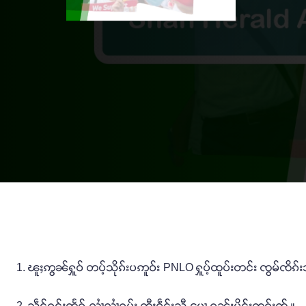
1. ၽူႈဢွၼ်ႁူဝ် တပ့်သိုၵ်းပဢူဝ်း PNLO ႁူပ့်ထူပ်းတင်း ၸွမ်ၸိၵ်
2. သဵင်ၵွင်ႈတႅၵ်ႇလၢႆလၢႆၵမ်း တီႈဝဵင်းသီႇပေႃ့ ၵူၼ်းမိူင်းတူၵ်းၸႂ် ။