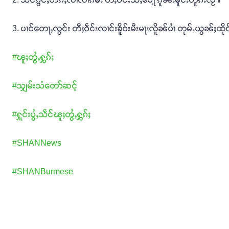
3. ပၢင်တေႃႇလွင်း တီႈဝဵင်းလၢင်းၶိူဝ်းမီးမႃးလိူၼ်ပၢႆ တုမ်ႉယွၼ်ႈထိုင်
#ၽူႈတွႆႇႁွၵ်ႈ
#သျှမ်းသံတော်ဆင့်
#ႁူင်းပွႆႇသဵင်ၽူႈတွႆႇႁွၵ်ႈ
#SHANNews
#SHANBurmese