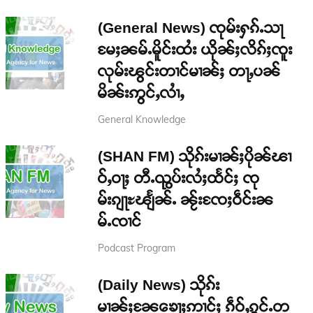
(General News) ၸုမ်းႁၵ်ႉသႃ
မႄႈၼမ်ႉမိူင်းထႆး ယိုၼ်ႈလိၵ်ႈၸူး
လုမ်းၽွင်းတၢင်မၢၼ်ႈ တႃႇပၼ်
မိၼ်းဢွင်ႇလၢႆႇ
General Knowledge
(SHAN FM) သိုၵ်းမၢၼ်ႈပိုၼ်ၽၢ
ဝ်ႇဝႃႈ တီႉၺွပ်းလႆႈထႅင်ႈ ၸု
မ်းၵျႃႊၽျႅၼ်ႉ ၼႂ်းၸႄႈဝဵင်းၼ
မ်ႉၸၢင်
Podcast Program
(Daily News) သိုၵ်း
မၢၼ်ႈၼႄၶေႃႈဢၢင်ႈ ၵဵဝ်ႇၵွင်ႉတ