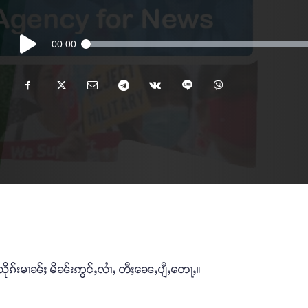
Audio
00:00
Player
းသိုၵ်းမၢၼ်ႈ မိၼ်းဢွင်ႇလၢႆႇ တီႈၼေႇပျီႇတေႃႇ။