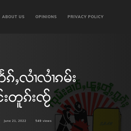
ABOUT US
OPINIONS
PRIVACY POLICY
ၵ်ႇလၢႆလၢႆၵမ်း
င်းတူၵ်းၸႂ်
June 21, 2022
549
views