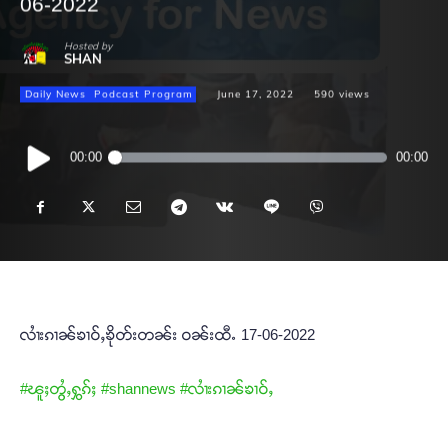
06-2022
Hosted by
SHAN
Daily News
Podcast Program
June 17, 2022
590
views
Audio
00:00
00:00
Player
လၢႆးၵၢၼ်ၶၢဝ်ႇၶိုတ်းတၼ်း ဝၼ်းထီႉ 17-06-2022
#ၽူႈတွႆႇႁွၵ်ႈ
#shannews
#လၢႆးၵၢၼ်ၶၢဝ်ႇ