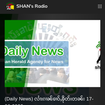
SHAN's Radio
(Daily News) လၢႆးၵၢၼ်ၶၢဝ်ႇၶိုတ်းတၼ်း 17-