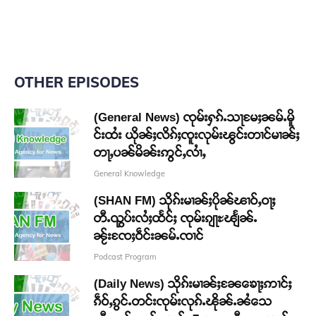
OTHER EPISODES
(General News) ၸုမ်းႁၵ်ႉသႃမႄႈၼမ်ႉမိူ
င်းထႆး ယိုၼ်ႈလိၵ်ႈၸူးလုမ်းၽွင်းတၢင်မၢၼ်ႈ
တႃႇပၼ်မိၼ်းဢွင်ႇလၢႆႇ
General Knowledge
(SHAN FM) သိုၵ်းမၢၼ်ႈပိုၼ်ၽၢဝ်ႇဝႃႈ
တီႉၺွပ်းလႆႈထႅင်ႈ ၸုမ်းၵျႃႊၽျႅၼ်ႉ
ၼႂ်းၸႄႈဝဵင်းၼမ်ႉၸၢင်
Podcast Program
(Daily News) သိုၵ်းမၢၼ်ႈၼႄၶေႃႈဢၢင်ႈ
ၵဵဝ်ႇၵွင်ႉတင်းၸုမ်းလုၵ်ႉၽိုၼ်ႉၼႆသေ