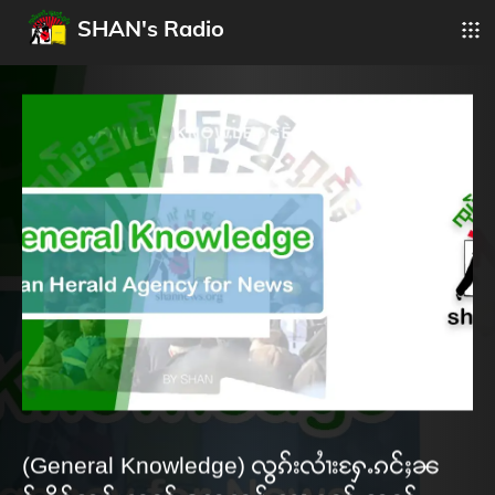
SHAN's Radio
(General Knowledge) လွၵ်းလၢႆးႁႄႉၵင်ႈၼ