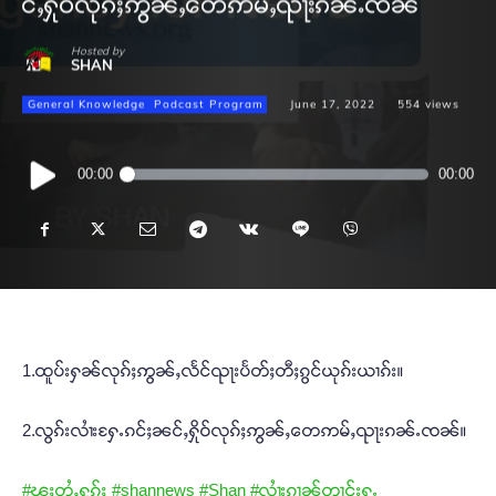
င်ႇႁိုဝ်လုၵ်ႈဢွၼ်ႇတေဢမ်ႇၺႃးၵၼ်ႉၸၼ်
Hosted by
SHAN
General Knowledge
Podcast Program
June 17, 2022
554
views
Audio
00:00
00:00
Player
1.ထူပ်းႁၼ်လုၵ်ႈဢွၼ်ႇလႅင်ၺႃးပႅတ်ႈတီႈၵွင်ယုၵ်းယၢၵ်း။
2.လွၵ်းလၢႆးႁႄႉၵင်ႈၼင်ႇႁိုဝ်လုၵ်ႈဢွၼ်ႇတေဢမ်ႇၺႃးၵၼ်ႉၸၼ်။
#ၽူႈတွႆႇႁွၵ်ႈ
#shannews
#Shan
#လၢႆးၵၢၼ်တၢင်းႁူႉ