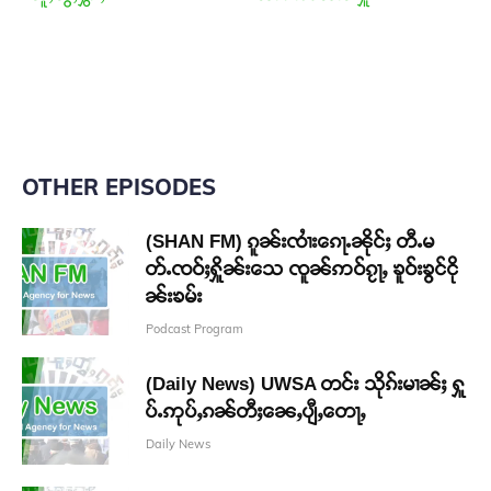
OTHER EPISODES
(SHAN FM) ၵူၼ်းၸၢႆးၵေႃႉၼိုင်ႈ တီႉမ
တ်ႉၸဝ်ႈႁိူၼ်းသေ ၸူၼ်ဢဝ်ၵႂႃႇ ၶူဝ်းၶွင်ငို
ၼ်းၶမ်း
Podcast Program
(Daily News) UWSA တင်း သိုၵ်းမၢၼ်ႈ ႁူ
ပ်ႉဢုပ်ႇၵၼ်တီႈၼေႇပျီႇတေႃႇ
Daily News