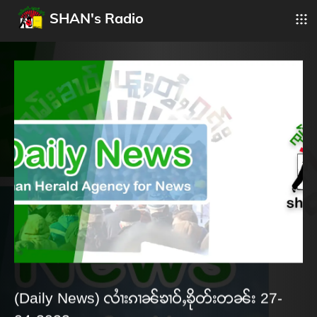
SHAN's Radio
(Daily News) လၢႆးၵၢၼ်ၶၢဝ်ႇၶိုတ်းတၼ်း 27-