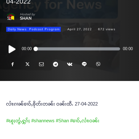
04-2022
Hosted by
SHAN
Daily News
Podcast Program
April 27, 2022
672
views
Audio
00:00
00:00
Player
လၢႆးၵၢၼ်ၶၢဝ်ႇၶိုတ်းတၼ်း ဝၼ်းထီႉ 27-04-2022
#ၽူႈတွႆႇႁွၵ်ႈ
#shannews
#Shan
#ၶၢဝ်ႇလၢႆးဝၼ်း