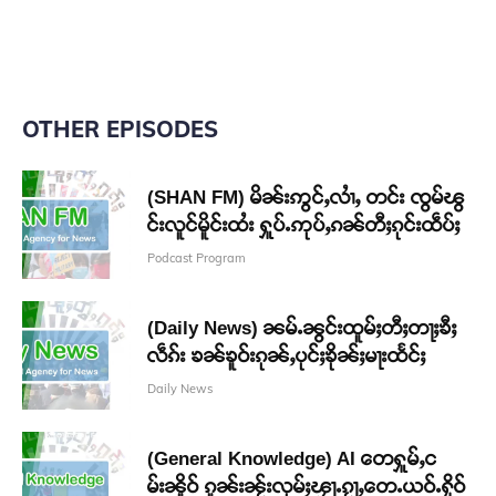
OTHER EPISODES
(SHAN FM) မိၼ်းဢွင်ႇလၢႆႇ တင်း ၸွမ်ၽွ
င်းလူင်မိူင်းထႆး ႁူပ်ႉဢုပ်ႇၵၼ်တီႈၵုင်းထဵပ်ႈ
Podcast Program
(Daily News) ၼမ်ႉၼွင်းထူမ်ႈတီႈတႃႈၶီႈ
လဵၵ်း ၶၼ်ၶူဝ်းၵုၼ်ႇပုင်ႈၶိုၼ်ႈမႃးထႅင်ႈ
Daily News
(General Knowledge) AI တေႁူမ်ႇင
မ်းၼိူဝ် ၵူၼ်းၼႂ်းလုမ်ႈၾႃႉၵႂႃႇတေႉယဝ်ႉႁိုဝ်