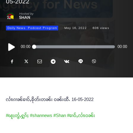
05-2022
Hosted by
SHAN
Daily News
Podcast Program
May 16, 2022
606
views
Audio
00:00
00:00
Player
လၢႆးၵၢၼ်ၶၢဝ်ႇၶိုတ်းတၼ်း ဝၼ်းထီႉ 16-05-2022
#ၽူႈတွႆႇႁွၵ်ႈ
#shannews
#Shan
#ၶၢဝ်ႇလၢႆးဝၼ်း