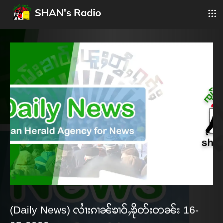
SHAN's Radio
(Daily News) လၢႆးၵၢၼ်ၶၢဝ်ႇၶိုတ်းတၼ်း 16-