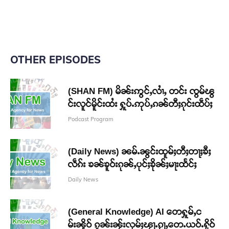
OTHER EPISODES
(SHAN FM) မိၼ်းဢွင်ႇလၢႆႇ တင်း ၸွမ်ၽွ
င်းလူင်မိူင်းထႆး ႁူပ်ႉဢုပ်ႇၵၼ်တီႈၵုင်းထဵပ်ႈ
Podcast Program
(Daily News) ၼမ်ႉၼွင်းထူမ်ႈတီႈတႃႈၶီႈ
လဵၵ်း ၶၼ်ၶူဝ်းၵုၼ်ႇပုင်ႈၶိုၼ်ႈမႃးထႅင်ႈ
Daily News
(General Knowledge) AI တေႁူမ်ႇင
မ်းၼိူဝ် ၵူၼ်းၼႂ်းလုမ်ႈၾႃႉၵႂႃႇတေႉယဝ်ႉႁိုဝ်