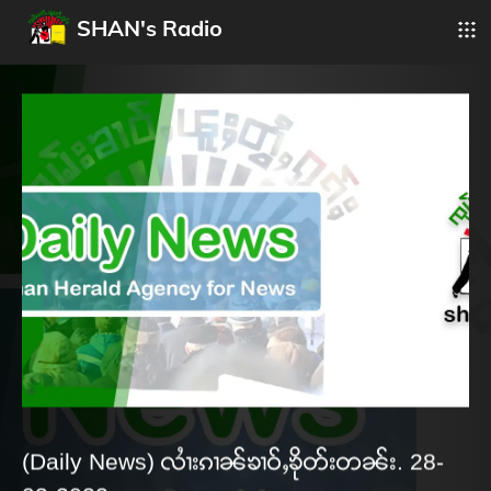
SHAN's Radio
(Daily News) လၢႆးၵၢၼ်ၶၢဝ်ႇၶိုတ်းတၼ်း. 28-