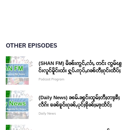
P
l
a
y
e
OTHER EPISODES
r
(SHAN FM) မိၼ်းဢွင်ႇလၢႆႇ တင်း ၸွမ်ၽွ
င်းလူင်မိူင်းထႆး ႁူပ်ႉဢုပ်ႇၵၼ်တီႈၵုင်းထဵပ်ႈ
Podcast Program
(Daily News) ၼမ်ႉၼွင်းထူမ်ႈတီႈတႃႈၶီႈ
လဵၵ်း ၶၼ်ၶူဝ်းၵုၼ်ႇပုင်ႈၶိုၼ်ႈမႃးထႅင်ႈ
Daily News