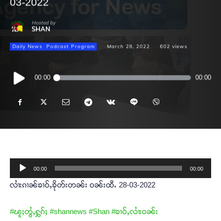
03-2022
Hosted by
SHAN
Daily News
Podcast Program
March 28, 2022
602
views
Audio
00:00
00:00
Player
A
00:00
00:00
u
လၢႆးၵၢၼ်ၶၢဝ်ႇၶိုတ်းတၼ်း ဝၼ်းထီႉ 28-03-2022
d
i
#ၽူႈတွႆႇႁွၵ်ႈ
#shannews
#Shan
#ၶၢဝ်ႇလၢႆးဝၼ်း
o