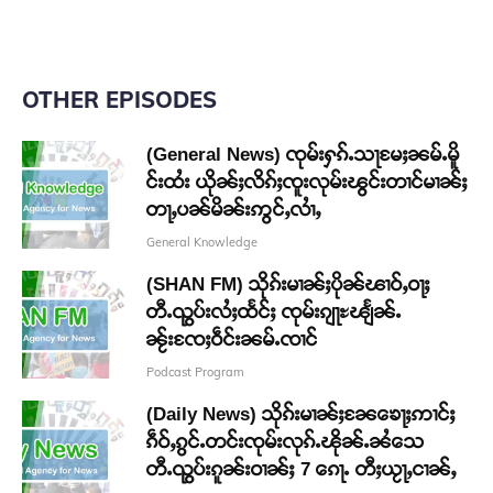
OTHER EPISODES
(General News) ၸုမ်းႁၵ်ႉသႃမႄႈၼမ်ႉမိူ
င်းထႆး ယိုၼ်ႈလိၵ်ႈၸူးလုမ်းၽွင်းတၢင်မၢၼ်ႈ
တႃႇပၼ်မိၼ်းဢွင်ႇလၢႆႇ
General Knowledge
(SHAN FM) သိုၵ်းမၢၼ်ႈပိုၼ်ၽၢဝ်ႇဝႃႈ
တီႉၺွပ်းလႆႈထႅင်ႈ ၸုမ်းၵျႃႊၽျႅၼ်ႉ
ၼႂ်းၸႄႈဝဵင်းၼမ်ႉၸၢင်
Podcast Program
(Daily News) သိုၵ်းမၢၼ်ႈၼႄၶေႃႈဢၢင်ႈ
ၵဵဝ်ႇၵွင်ႉတင်းၸုမ်းလုၵ်ႉၽိုၼ်ႉၼႆသေ
တီႉၺွပ်းၵူၼ်းဝၢၼ်ႈ 7 ၵေႃႉ တီႈယႂႃႇငၢၼ်ႇ