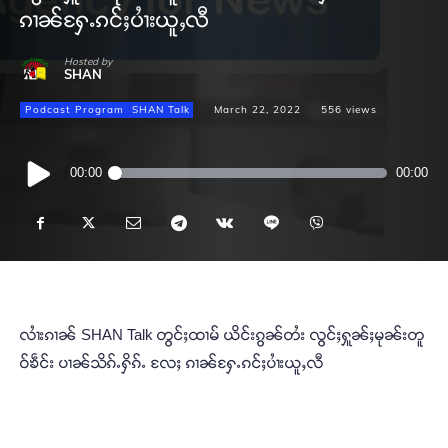
ၵၢၼ်ႁႄႉၵင်ႈပၢႆးယူႇလီ
Hosted by
SHAN
Podcast Program
SHAN Talk
March 22, 2022
556
views
Audio
00:00
00:00
Player
လၢႆးၵၢၼ် SHAN Talk တွင်ႈထၢမ် ယိင်းၵွၼ်တႆး လွင်ႈႁူၼ်ႈမုၼ်းတူ
ဝ်ၶဵင်း ပၢၼ်သိၵ်ႉႁိၵ်ႉ လႄႈ ၵၢၼ်ႁႄႉၵင်ႈပၢႆးယူႇလီ