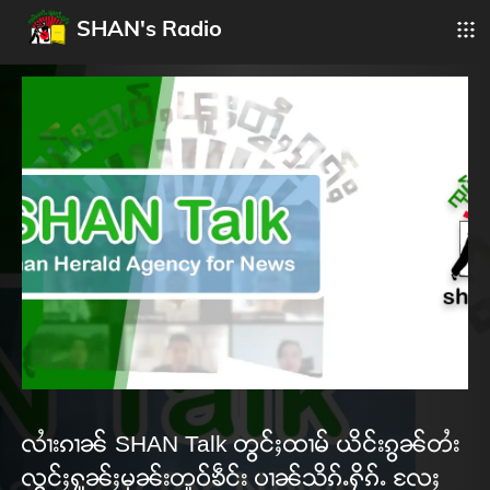
SHAN's Radio
လၢႆးၵၢၼ် SHAN Talk တွင်ႈထၢမ် ယိင်းၵွၼ်တႆး
လွင်ႈႁူၼ်ႈမုၼ်းတူဝ်ၶဵင်း ပၢၼ်သိၵ်ႉႁိၵ်ႉ လႄႈ