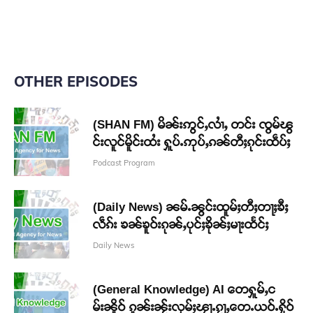
OTHER EPISODES
(SHAN FM) မိၼ်းဢွင်ႇလၢႆႇ တင်း ၸွမ်ၽွ
င်းလူင်မိူင်းထႆး ႁူပ်ႉဢုပ်ႇၵၼ်တီႈၵုင်းထဵပ်ႈ
Podcast Program
(Daily News) ၼမ်ႉၼွင်းထူမ်ႈတီႈတႃႈၶီႈ
လဵၵ်း ၶၼ်ၶူဝ်းၵုၼ်ႇပုင်ႈၶိုၼ်ႈမႃးထႅင်ႈ
Daily News
(General Knowledge) AI တေႁူမ်ႇင
မ်းၼိူဝ် ၵူၼ်းၼႂ်းလုမ်ႈၾႃႉၵႂႃႇတေႉယဝ်ႉႁိုဝ်