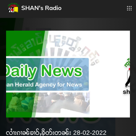
SHAN's Radio
လၢႆးၵၢၼ်ၶၢဝ်ႇၶိုတ်းတၼ်း 28-02-2022