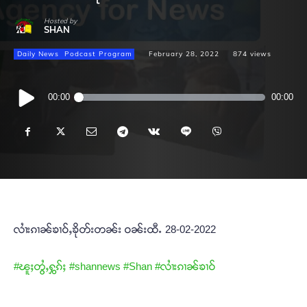
Hosted by
SHAN
Daily News
Podcast Program
February 28, 2022
874
views
Audio
00:00
00:00
Player
လၢႆးၵၢၼ်ၶၢဝ်ႇၶိုတ်းတၼ်း ဝၼ်းထီႉ 28-02-2022
#ၽူႈတွႆႇႁွၵ်ႈ
#shannews
#Shan
#လၢႆးၵၢၼ်ၶၢဝ်