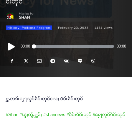
င်းတုင်
Hosted by
SHAN
History
Podcast Program
February 23, 2022
1454
views
Audio
00:00
00:00
Player
ႁူႉၸၵ်းႁေႃလူင်ၵဵင်းတုင်လႄႈ ဝဵင်းၵဵင်းတုင်
#Shan
#ၽူႈတွႆႇႁွၵ်ႈ
#shannews
#ဝဵင်းၵဵင်းတုင်
#ႁေႃလူင်ၵဵင်းတုင်