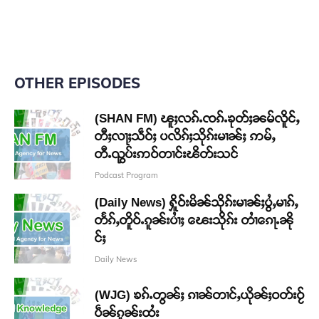
OTHER EPISODES
(SHAN FM) ၽူႈလၵ်ႉၸၵ်ႉၶုတ်ႈၼမ်လိူင်ႇ
တီႈလႃႈသဵဝ်ႈ ပလိၵ်ႈသိုၵ်းမၢၼ်ႈ ဢမ်ႇ
တီႉၺွပ်းဢဝ်တၢင်းၽိတ်းသင်
Podcast Program
(Daily News) ႁိူဝ်းမိၼ်သိုၵ်းမၢၼ်ႈပွႆႇမၢၵ်ႇ
တႅၵ်ႇတိူဝ်ႉၵူၼ်းပၢႆႈ ၽေးသိုၵ်း တၢႆၵေႃႉၼို
င်ႈ
Daily News
(WJG) ၶၵ်ႉတွၼ်ႈ ၵၢၼ်တၢင်ႇယိုၼ်ႈဝတ်းဝႂ်
ပဵၼ်ၵူၼ်းထႆး