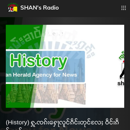
SHAN's Radio
(History) ႁူႉၸၵ်းႁေႃလူင်ၵဵင်းတုင်လႄႈ ဝဵင်းၵဵ