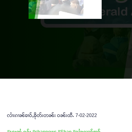
လၢႆးၵၢၼ်ၶၢဝ်ႇၶိုတ်းတၼ်း ဝၼ်းထီႉ 7-02-2022
#ၽူႈတွႆႇႁွၵ်ႈ
#shannews
#Shan
#လၢႆးၵၢၼ်ၶၢဝ်ႇ