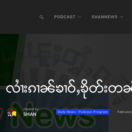
PODCAST
SHANNEWS
လၢႆးၵၢၼ်ၶၢဝ်ႇၶိုတ်းတ
Hosted by
Daily News
Podcast Program
February
SHAN