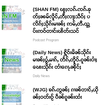
(SHAN FM) ၽူႈလၵ်ႉၸၵ်ႉၶု
တ်ႈၼမ်လိူင်ႇတီႈလႃႈသဵဝ်ႈ ပ
လိၵ်ႈသိုၵ်းမၢၼ်ႈ ဢမ်ႇတီႉၺွ
ပ်းဢဝ်တၢင်းၽိတ်းသင်
Podcast Program
(Daily News) ႁိူဝ်းမိၼ်သိုၵ်း
မၢၼ်ႈပွႆႇမၢၵ်ႇ တႅၵ်ႇတိူဝ်ႉၵူၼ်းပၢႆႈ
ၽေးသိုၵ်း တၢႆၵေႃႉၼိုင်ႈ
Daily News
(WJG) ၶၵ်ႉတွၼ်ႈ ၵၢၼ်တၢင်ႇယို
ၼ်ႈဝတ်းဝႂ် ပဵၼ်ၵူၼ်းထႆး