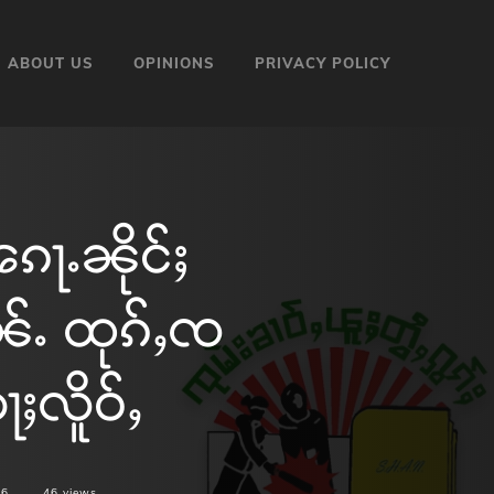
ABOUT US
OPINIONS
PRIVACY POLICY
ေႃႉၼိုင်ႈ
ၼ်ႉ ထုၵ်ႇၸ
ႈလိူဝ်ႇ
26
46
views