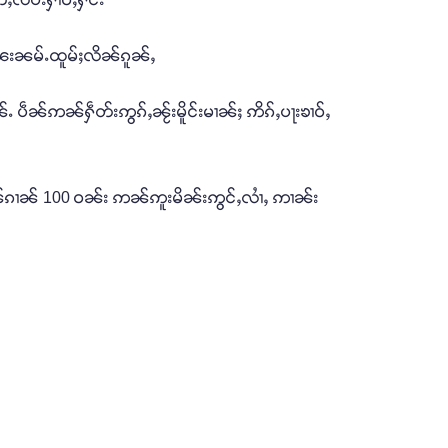
ႉၽေးၼမ်ႉထူမ်ႈလိၼ်ၵူၼ်ႇ
 ပဵၼ်ဢၼ်ႁဵတ်းဢွၵ်ႇၼႂ်းမိူင်းမၢၼ်ႈ ဢိၵ်ႇပႃးၶၢဝ်ႇ
ၼ်ၵၢၼ် 100 ဝၼ်း ဢၼ်ဢူးမိၼ်းဢွင်ႇလၢႆႇ ဢၢၼ်း