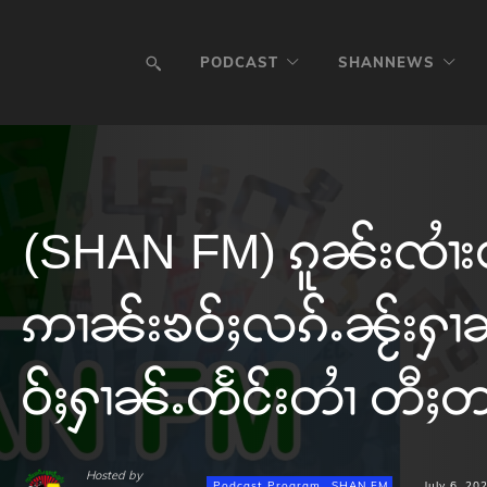
PODCAST
SHANNEWS
(SHAN FM) ၵူၼ်းၸၢႆးၵ
ဢၢၼ်းၶဝ်ႈလၵ်ႉၼႂ်းႁၢ
ဝ်ႈႁၢၼ်ႉတႅင်းတၢႆ တီႈတႃ
Hosted by
Podcast Program
SHAN FM
July 6, 20