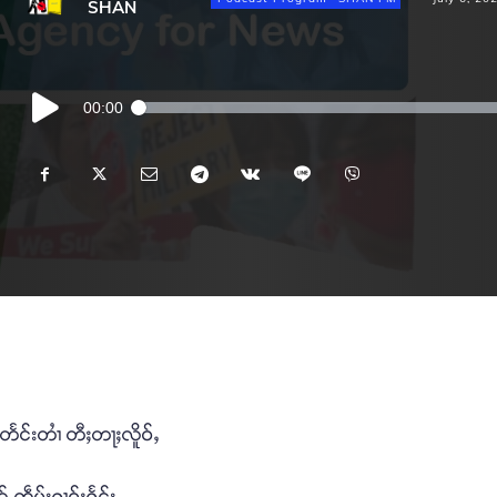
SHAN
Audio
00:00
Player
တႅင်းတၢႆ တီႈတႃႈလိူဝ်ႇ
်ႇၸဵပ်းႁၢဝ်ႈႁႅင်း