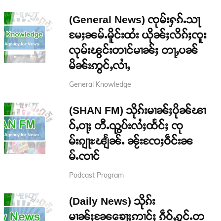
(General News) ၸုမ်းႁၵ်ႉသႃ
မႄႈၼမ်ႉမိူင်းထႆး ယိုၼ်ႈလိၵ်ႈၸူး
လုမ်းၽွင်းတၢင်မၢၼ်ႈ တႃႇပၼ်
မိၼ်းဢွင်ႇလၢႆႇ
General Knowledge
(SHAN FM) သိုၵ်းမၢၼ်ႈပိုၼ်ၽၢ
ဝ်ႇဝႃႈ တီႉၺွပ်းလႆႈထႅင်ႈ ၸု
မ်းၵျႃႊၽျႅၼ်ႉ ၼႂ်းၸႄႈဝဵင်းၼ
မ်ႉၸၢင်
Podcast Program
(Daily News) သိုၵ်း
မၢၼ်ႈၼႄၶေႃႈဢၢင်ႈ ၵဵဝ်ႇၵွင်ႉတ