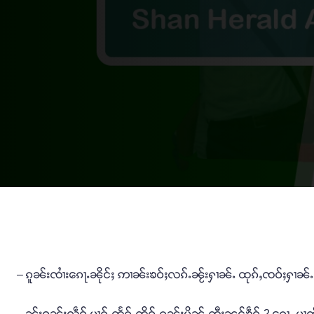
– ၵူၼ်းၸၢႆးၵေႃႉၼိုင်ႈ ဢၢၼ်းၶဝ်ႈလၵ်ႉၼႂ်းႁၢၼ်ႉ ထုၵ်ႇၸဝ်ႈႁၢၼ်ႉ
– ၼႂ်းဝၼ်းလဵဝ် မၢၵ်ႇတႅၵ်ႇတိူဝ်ႉၵူၼ်းပိုၼ်ႉတီႈၼွင်ၶဵဝ် 2 ၵေႃႉ မၢတ