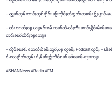
– ၾူၼ်လူမ်းၸၢင်ႈတူၵ်းႁႅင်း ၼႂ်းၸိုင်ႈတႆးပွတ်းၸၢၼ်း ႁႂ်ႈၾၢင်
– ထႆး လၢတ်ႈဝႃႈ ယႃႈမဝ်းၵမ် ဢၼ်တီႉလႆႈတီႈ ၼၢင်းႁိူဝ်းမိၼ်ၼၼ်ႉ
တင်းၼမ်ထႅင်ႈၶႃႈဢေႃႈ။
– လိူဝ်ၼၼ်ႉ တေလႆႈငိၼ်းထွမ်ႇပႃး တွၼ်ႈ Podcast လွင်ႈ – ၽႅ
ဝႆႉလႄႈႁဵတ်းၸွမ်း ပႆႇမႅၼ်ႈႁွႆးလဵဝ်ၵၼ် ၼႆၼၼ်ႉၶႃႈဢေႃႈ။
#SHANNews #Radio #FM