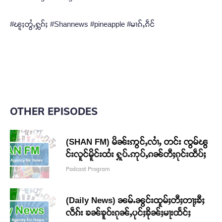
#ၽူႈတွႆႇႁွၵ်ႈ #Shannews #pineapple #မၢၵ်ႇၵဵင်
OTHER EPISODES
(SHAN FM) မိၼ်းဢွင်ႇလၢႆႇ တင်း ၸွမ်ၽွ
င်းလူင်မိူင်းထႆး ႁူပ်ႉဢုပ်ႇၵၼ်တီႈၵုင်းထဵပ်ႈ
Podcast Program
(Daily News) ၼမ်ႉၼွင်းထူမ်ႈတီႈတႃႈၶီႈ
လဵၵ်း ၶၼ်ၶူဝ်းၵုၼ်ႇပုင်ႈၶိုၼ်ႈမႃးထႅင်ႈ