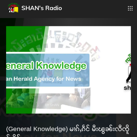
SHAN's Radio
(General Knowledge) မၢၵ်ႇၵဵင် မီးၽွၼ်းလီၸိူ