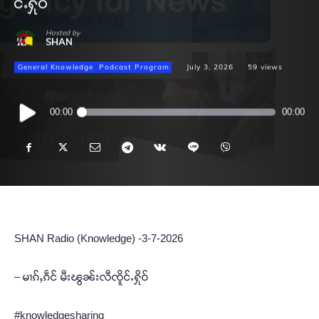
င်ႉႁိုဝ်
Hosted by
SHAN
General Knowledge
Podcast Program
July 3, 2026
59
views
Audio
00:00
00:00
Player
SHAN Radio (Knowledge) -3-7-2026
– မၢၵ်ႇၵဵင် မီးၽွၼ်းလီၸိူင်ႉႁိုဝ်
#knowledgesharing