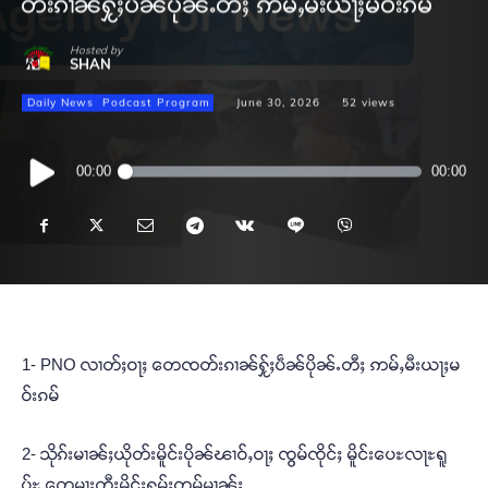
တ်းၵၢၼ်ႁႂ်ႈပဵၼ်ပိုၼ်ႉတီႈ ဢမ်ႇမီးယႃႈမဝ်းၵမ်
Hosted by
SHAN
Daily News
Podcast Program
June 30, 2026
52
views
Audio
00:00
00:00
Player
1- PNO လၢတ်ႈဝႃႈ တေၸတ်းၵၢၼ်ႁႂ်ႈပဵၼ်ပိုၼ်ႉတီႈ ဢမ်ႇမီးယႃႈမ
ဝ်းၵမ်
2- သိုၵ်းမၢၼ်ႈယိုတ်းမိူင်းပိုၼ်ၽၢဝ်ႇဝႃႈ ၸွမ်ၸိုင်ႈ မိူင်းပေႊလႃႊရူ
ပ်ႊ တေမႃးတီႈမိူင်းႁူမ်ႈတုမ်မၢၼ်ႈ