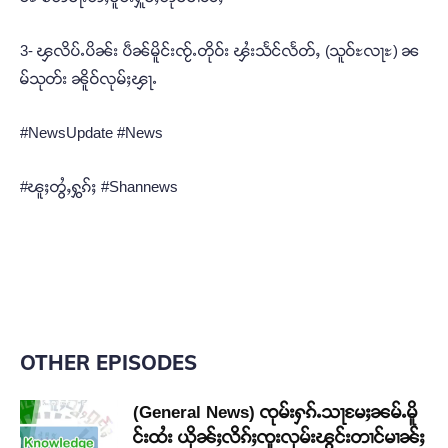
3- ၾလိပ်ႉပိၼ်း ပဵၼ်မိူင်းၸႂ်ႉတိုဝ်း ၾႆးသႅင်လႅတ်ႇ (သူဝ်ႊလႃႊ) ၼ
မ်သုတ်း ၼိူဝ်လုမ်ႈၾႃႉ
#NewsUpdate #News
#ၽူႈတွႆႇႁွၵ်ႈ #Shannews
OTHER EPISODES
(General News) ၸုမ်းႁၵ်ႉသႃမႄႈၼမ်ႉမိူ
င်းထႆး ယိုၼ်ႈလိၵ်ႈၸူးလုမ်းၽွင်းတၢင်မၢၼ်ႈ