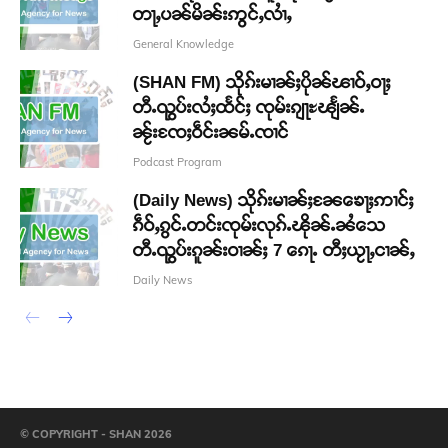
တႃႇပၼ်မိၼ်းဢွင်ႇလၢႆႇ
General Knowledge
(SHAN FM) သိုၵ်းမၢၼ်ႈပိုၼ်ၽၢဝ်ႇဝႃႈ
တီႉၺွပ်းလႆႈထႅင်ႈ ၸုမ်းၵျႃႊၽျႅၼ်ႉ
ၼႂ်းၸႄႈဝဵင်းၼမ်ႉၸၢင်
Podcast Program
(Daily News) သိုၵ်းမၢၼ်ႈၼႄၶေႃႈဢၢင်ႈ
ၵဵဝ်ႇၵွင်ႉတင်းၸုမ်းလုၵ်ႉၽိုၼ်ႉၼႆသေ
တီႉၺွပ်းၵူၼ်းဝၢၼ်ႈ 7 ၵေႃႉ တီႈယႂႃႇငၢၼ်ႇ
Daily News
© COPYRIGHT - SHAN 2026