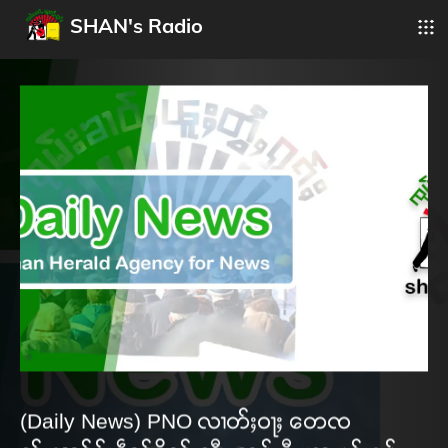
SHAN's Radio
(Daily News) PNO လၢတ်ႈဝႃႈ တေၸ