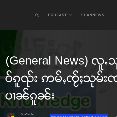
PODCAST
SHANNEWS
(General News) လူႉသု
ဝ်ၵူၺ်း ဢမ်ႇၸႂ်ႈသုမ်း
ပၢၼ်ၵူၼ်း
Hosted by
General Knowledge
Podcast Program