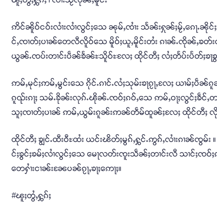
ဢိင်ၼိူဝ်ငဝ်းလၢႆးလၢႆလွင်ႈသေ ၼုမ်ႇၸၢႆး သႅၼ်းႁုၼ်ႈမႂ်ႇၵေႃႉၼိုင်ႈ 
င်ႇၸၢတ်ႈပၢၼ်တေလီလိူဝ်သေ မိူဝ်ႈယူႇမိူင်းတႆး ၵၢၼ်ႉၸိုၼ်ႇၶတ်းၸ
ယွၼ်ႉၸပ်းတၢင်းပဵၼ်ၶႅၼ်ႊသိူဝ်ႊလႄႈ ထိုင်တီႈ လႆႈတႅပ်းပႅတ်ႈၶႃၶွ
ဢမ်ႇမုင်ႈဢမ်ႇမွင်းသေ ၵိုင်ႉၵၢင်ႉလႆႈသုမ်းၶႃၵႂႃႇလႄႈ ယၢမ်ႈပဵၼ်ၵူ
ၵူၺ်းၵႃႈ သမ်ႉၶိုၼ်းလုၵ်ႉၽိုၼ်ႉၸဝ်ႈၵဝ်ႇသေ ဢမ်ႇဝႃႈလွင်ႈၶဵင်ႇတႃ
သူႈၸၢတ်ႈပၢၼ် ဢမ်ႇယွမ်းၵူၼ်းဢၼ်တဵမ်ထူၼ်ႈလႄႈ ထိုင်တီႈ လိုဝ
ထိုင်တီႈ ၶျွင်ႉထီးဝီႊထႆး ယင်းၽိတ်ႈမွၵ်ႇႁွင်ႉဢွၵ်ႇလၢႆးၵၢၼ်ၸွမ်း
င်ႈၶွင်ႈၶမ်ႈလၢႆလွင်ႈသေ မေႃလတ်းၸူးသဵၼ်ႈတၢင်းလီ သၢင်ႈၸဝ်ႈၵဝ်ႇႁႂ
တေႁၢႆးငၢၼ်းၼႄပၼ်ၵႂႃႇၶႃႈဢေႃႈ။
#ၽူႈတွႆႇႁွၵ်ႈ