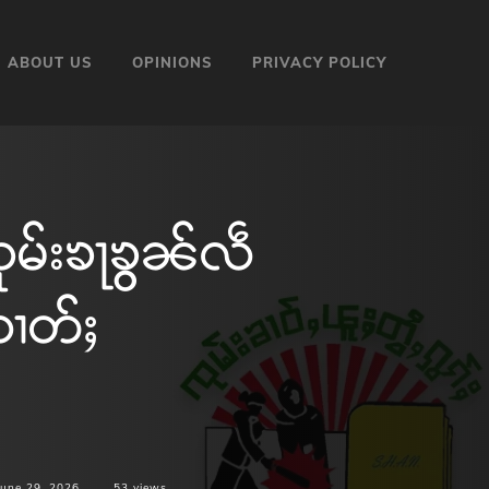
ABOUT US
OPINIONS
PRIVACY POLICY
မ်းၶႃၶွၼ်လဵ
ၸၢတ်ႈ
June 29, 2026
53
views