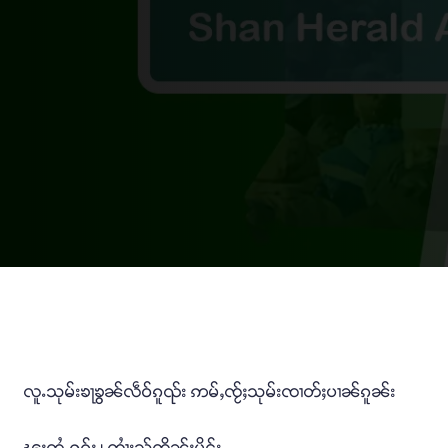
လူႉသုမ်းၶႃၶွၼ်လဵဝ်ၵူၺ်း ဢမ်ႇၸႂ်ႈသုမ်းၸၢတ်ႈပၢၼ်ၵူၼ်း
ၽူႈတွႆႇႁွၵ်ႈ ၊ ၸၢႆးသႂ်ၸိုၼ်ႈမိူင်း