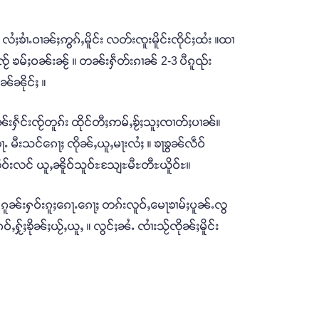
လႆႈၶၢႆႉဝၢၼ်ႈဢွၵ်ႇမိူင်း လတ်းၸူးမိူင်းၸိုင်ႈထႆး ။ထၢ
ႂ် ၶမ်ႈဝၼ်းၼႂ် ။ တၼ်းႁဵတ်းၵၢၼ် 2-3 ပီၵူၺ်း
ၼ်ၼိုင်ႈ ။
ၼ်းႁႅင်းၸႂ်တူၵ်း ထိုင်တီႈဢမ်ႇၶႂ်ႈသူႈၸၢတ်ႈပၢၼ်။
ႉ မီးသင်ၵေႃႈ ၸိုၼ်ႇယူႇမႃးလႆႈ ။ ၶႃၶွၼ်လဵဝ်
်းလင် ယူႇၼိူဝ်သူဝ်ႊသျႄႊမီႊတီႊယိူဝ်ႊ။
 ။ ၵူၼ်းႁဝ်းၵူႈၵေႃႉၵေႃႈ တၵ်းလူဝ်ႇမေႃၶၢမ်ႈပူၼ်ႉလွ
်ႈၶိုၼ်ႈယႂ်ႇယူႇ ။ လွင်ႈၼႆႉ ၸၢႆးသႂ်ၸိုၼ်ႈမိူင်း