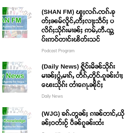
(SHAN FM) ၽူႈလၵ်ႉၸၵ်ႉၶု
တ်ႈၼမ်လိူင်ႇတီႈလႃႈသဵဝ်ႈ ပ
လိၵ်ႈသိုၵ်းမၢၼ်ႈ ဢမ်ႇတီႉၺွ
ပ်းဢဝ်တၢင်းၽိတ်းသင်
Podcast Program
(Daily News) ႁိူဝ်းမိၼ်သိုၵ်း
မၢၼ်ႈပွႆႇမၢၵ်ႇ တႅၵ်ႇတိူဝ်ႉၵူၼ်းပၢႆႈ
ၽေးသိုၵ်း တၢႆၵေႃႉၼိုင်ႈ
Daily News
(WJG) ၶၵ်ႉတွၼ်ႈ ၵၢၼ်တၢင်ႇယို
ၼ်ႈဝတ်းဝႂ် ပဵၼ်ၵူၼ်းထႆး