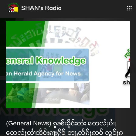
SHAN's Radio
(General News) ၵူၼ်းမိူင်းတႆး တေလႆႈပၢႆႈ
တေလႆႈတၢႆထႅင်ႈၵႃႈႁိုဝ် တႃႇလႅၵ်ႈဢဝ် လွင်ႈၵ