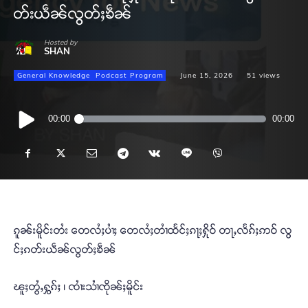
တ်းယဵၼ်လွတ်ႈၶဵၼ်
Hosted by
SHAN
General Knowledge
Podcast Program
June 15, 2026
51
views
Audio
00:00
00:00
Player
ၵူၼ်းမိူင်းတႆး တေလႆႈပၢႆႈ တေလႆႈတၢႆထႅင်ႈၵႃႈႁိုဝ် တႃႇလႅၵ်ႈဢဝ် လွ
င်ႈၵတ်းယဵၼ်လွတ်ႈၶဵၼ်
ၽူႈတွႆႇႁွၵ်ႈ ၊ ၸၢႆးသၢႆၸိုၼ်ႈမိူင်း