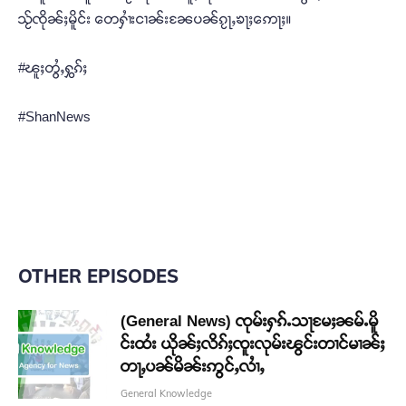
သႂ်ၸိုၼ်ႈမိူင်း တေႁၢႆးငၢၼ်းၼႄပၼ်ၵႂႃႇၶႃႈဢေႃႈ။
#ၽူႈတွႆႇႁွၵ်ႈ
#ShanNews
OTHER EPISODES
(General News) ၸုမ်းႁၵ်ႉသႃမႄႈၼမ်ႉမိူ
င်းထႆး ယိုၼ်ႈလိၵ်ႈၸူးလုမ်းၽွင်းတၢင်မၢၼ်ႈ
တႃႇပၼ်မိၼ်းဢွင်ႇလၢႆႇ
General Knowledge