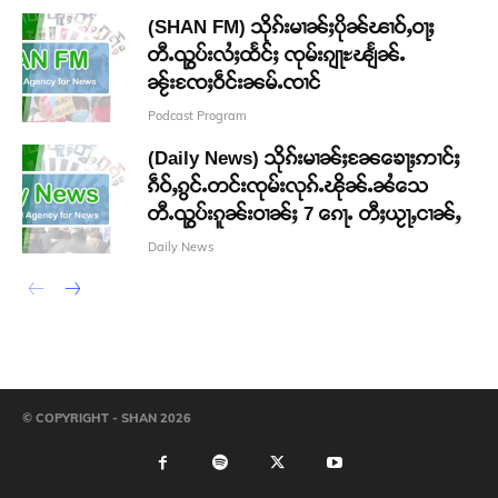
(SHAN FM) သိုၵ်းမၢၼ်ႈပိုၼ်ၽၢဝ်ႇဝႃႈ
တီႉၺွပ်းလႆႈထႅင်ႈ ၸုမ်းၵျႃႊၽျႅၼ်ႉ
ၼႂ်းၸႄႈဝဵင်းၼမ်ႉၸၢင်
Podcast Program
(Daily News) သိုၵ်းမၢၼ်ႈၼႄၶေႃႈဢၢင်ႈ
ၵဵဝ်ႇၵွင်ႉတင်းၸုမ်းလုၵ်ႉၽိုၼ်ႉၼႆသေ
တီႉၺွပ်းၵူၼ်းဝၢၼ်ႈ 7 ၵေႃႉ တီႈယႂႃႇငၢၼ်ႇ
Daily News
© COPYRIGHT - SHAN 2026