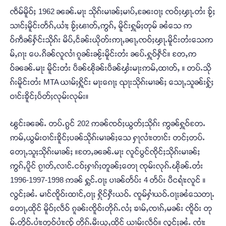
ၸဵမ်မိူဝ်ႈ 1962 ၼၼ်ႉမႃး သိုၵ်းမၢၼ်ႈမၢပ်ႇၼႄးဝႃႈ ၸဝ်ႈၾႃႉတႆး ၶႂ်ႈ
သၢင်ႈမိူင်းတႅၵ်ႇယၢႆႈ ၶႂ်ႈၽၢတ်ႇဢွၵ်ႇ မိူင်းႁူမ်ႈတုမ် ၼႆသေ ဢ
ဝ်ဢဵၼ်ႁႅင်းသိုၵ်း မိပ်ႇငႅၼ်းယိုတ်းဢႃႇၼႃႇၸဝ်ႈၾႃႉမိူင်းတႆးသေဢ
မ်ႇၵႃး ပေႉၵိၼ်လူလၢႆ ၵူၼ်းၼႂ်းမိူင်းတႆး ၼပ်ႉႁူဝ်ႁဵင်။ တႄႇဢ
ဝ်ၼၼ်ႉမႃး မိူင်းတႆး ပဵၼ်ၽိုၼ်းပဵၼ်ၾႆးမႃးဢမ်ႇထၢတ်ႇ ။ တပ်ႉသို
ၵ်းမိူင်းတႆး MTA ယၢမ်ႈႁိူင်း မႃးၵေႃႈ ၺႃးသိုၵ်းမၢၼ်ႈ သေႃႇသူၼ်းႁႂ်ႈ
ဝၢင်းၶိူင်ႈပႅတ်ႈလုမ်းလုမ်း။
ၽွင်းၼၼ်ႉ တပ်ႉၵွင် 202 ဢၼ်ၸဝ်ႈယွတ်ႈသိုၵ်း ဢွၼ်ႁူဝ်တႄႉ
ဢမ်ႇယွမ်းဝၢင်းၶိူင်ႈပၼ်သိုၵ်းမၢၼ်ႈသေ ႁႃလၢႆးတၢင်း တင်ႈတပ်ႉ
တေႃႇသူႈသိုၵ်းမၢၼ်ႈ ။တႄႇၼၼ်ႉမႃး လူင်ပွင်ၸိုင်ႈသိုၵ်းမၢၼ်ႈ
ဢွၵ်ႇပိူင် ၵႂၢတ်ႇလၢင်ႉငဝ်ႈႁၢၵ်ႈတူၼ်ႈတေႃ ၸုမ်းလုၵ်ႉၽိုၼ်ႉတႆး
1996-1997-1998 ဢၼ် ႁွင်ႉဝႃႈ ပၢၼ်တႅပ်း 4 တႅပ်း ပီငရၢႆးလူင် ။
လွင်ႈၼႆႉ မၢင်ၸိူဝ်းထၢင်ႇဝႃႈ ႁိုင်ႁီးယဝ်ႉ ၸူမ်ႁၢႆယဝ်ႉဝႃႈၼႆသေတႃႉ
တေႃႇထိုင် မိူဝ်ႈလဵဝ် ၵူၼ်းၸိူဝ်းတိုၵ်ႉလႆႈ ၶၢမ်ႇၸၢၵ်ႇမၼ်း ၸိူဝ်း တု
မ်ႉတိူဝ်ႉပၢႆးတူဝ်ပၢႆးၸႂ် တိုၵ်ႉမီးယူႇထိုင် ယၢမ်းလဵဝ်။ လွင်ႈၼႆႉ ၸၢႆး