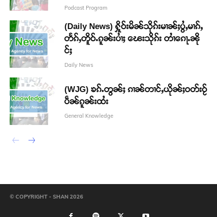
Podcast Program
(Daily News) ႁိူဝ်းမိၼ်သိုၵ်းမၢၼ်ႈပွႆႇမၢၵ်ႇ
တႅၵ်ႇတိူဝ်ႉၵူၼ်းပၢႆႈ ၽေးသိုၵ်း တၢႆၵေႃႉၼို
င်ႈ
Daily News
(WJG) ၶၵ်ႉတွၼ်ႈ ၵၢၼ်တၢင်ႇယိုၼ်ႈဝတ်းဝႂ်
ပဵၼ်ၵူၼ်းထႆး
General Knowledge
© COPYRIGHT - SHAN 2026