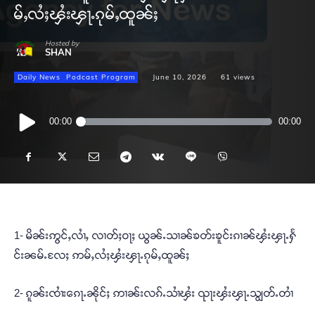
မ်ႇလႆႈၾႆးၾႃႉၵုမ်ႇထူၼ်ႈ
Hosted by
SHAN
Daily News
Podcast Program
June 10, 2026
61
views
Audio
00:00
00:00
Player
1- မိၼ်းဢွင်ႇလၢႆႇ လၢတ်ႈဝႃႈ ယွၼ်ႉသၢၼ်ၶတ်းၶူင်းၵၢၼ်ၾႆးၾႃႉႁႅ
င်းၼမ်ႉလႄႈ ဢမ်ႇလႆႈၾႆးၾႃႉၵုမ်ႇထူၼ်ႈ
2- ၵူၼ်းၸၢႆးၵေႃႉၼိုင်ႈ ဢၢၼ်းလၵ်ႉသၢႆၾႆး ၺႃးၾႆးၾႃႉသျွတ်ႉတၢႆ