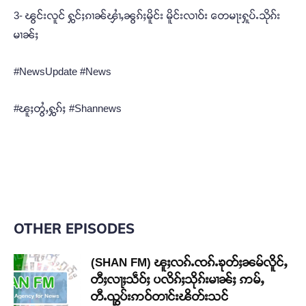
3- ၽွင်းလူင် ႁွင်ႈၵၢၼ်ၾၢႆႇၼွၵ်ႈမိူင်း မိူင်းလၢဝ်း တေမႃးႁူပ်ႉသိုၵ်း
မၢၼ်ႈ
#NewsUpdate #News
#ၽူႈတွႆႇႁွၵ်ႈ #Shannews
OTHER EPISODES
(SHAN FM) ၽူႈလၵ်ႉၸၵ်ႉၶုတ်ႈၼမ်လိူင်ႇ
တီႈလႃႈသဵဝ်ႈ ပလိၵ်ႈသိုၵ်းမၢၼ်ႈ ဢမ်ႇ
တီႉၺွပ်းဢဝ်တၢင်းၽိတ်းသင်