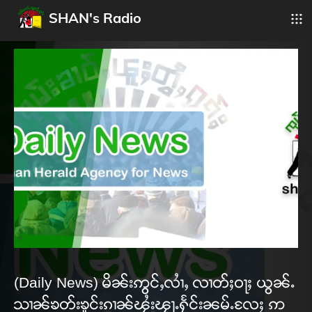
SHAN's Radio
(Daily News) မိၼ်းဢွင်ႇလၢႆႇ လၢတ်ႈဝႃႈ ယွၼ်ႉ
သၢၼ်ၶတ်းၶူင်းၵၢၼ်ၾႆးၾႃႉႁႅင်းၼမ်ႉလႄႈ ဢ