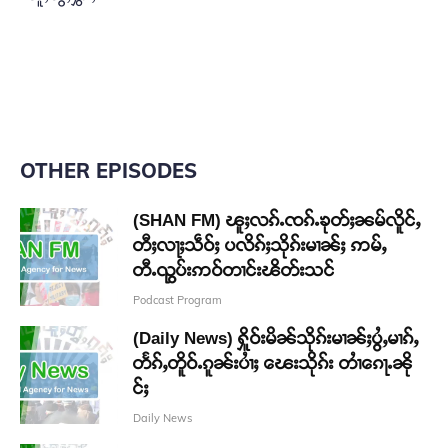
OTHER EPISODES
(SHAN FM) ၽူႈလၵ်ႉၸၵ်ႉၶုတ်ႈၼမ်လိူင်ႇ
တီႈလႃႈသဵဝ်ႈ ပလိၵ်ႈသိုၵ်းမၢၼ်ႈ ဢမ်ႇ
တီႉၺွပ်းဢဝ်တၢင်းၽိတ်းသင်
Podcast Program
(Daily News) ႁိူဝ်းမိၼ်သိုၵ်းမၢၼ်ႈပွႆႇမၢၵ်ႇ
တႅၵ်ႇတိူဝ်ႉၵူၼ်းပၢႆႈ ၽေးသိုၵ်း တၢႆၵေႃႉၼို
င်ႈ
Daily News