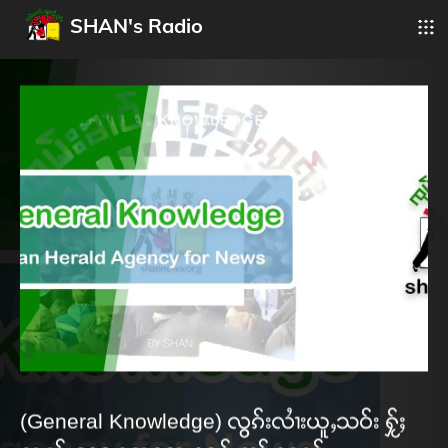
SHAN's Radio
(General Knowledge) လွၵ်းလၢႆးယူႇသဝ်း ႁႂ်ႈ