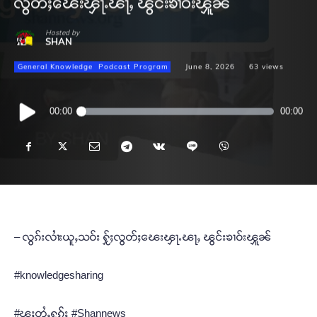
လွတ်ႈၽေးၾႃႉၽႃႇ ၽွင်းၶၢဝ်းၾူၼ်
Hosted by
SHAN
General Knowledge
Podcast Program
June 8, 2026
63
views
Audio
00:00
00:00
Player
– လွၵ်းလၢႆးယူႇသဝ်း ႁႂ်ႈလွတ်ႈၽေးၾႃႉၽႃႇ ၽွင်းၶၢဝ်းၾူၼ်
#knowledgesharing
#ၽူႈတွႆႇႁွၵ်ႈ #Shannews