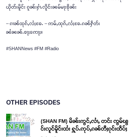
ယိုတ်းမိူင်း ၵူၼ်းႁၢႆႉလိူင်းၼမ်မႃးၶိုၼ်း
– ၵၢၼ်ထုၵ်ႇလႆႈၶႄႉ – ဢမ်ႇထုၵ်ႇလႆႈၶႄႉၵၼ်ႁဵတ်း
ၼႆၼၼ်ႉၶႃႈဢေႃႈ။
#SHANNews #FM #Radio
OTHER EPISODES
(SHAN FM) မိၼ်းဢွင်ႇလၢႆႇ တင်း ၸွမ်ၽွ
င်းလူင်မိူင်းထႆး ႁူပ်ႉဢုပ်ႇၵၼ်တီႈၵုင်းထဵပ်ႈ