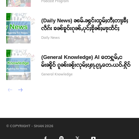
Podcast Program
(Daily News) ၼမ်ႉၼွင်းထူမ်ႈတီႈတႃႈၶီႈ
လဵၵ်း ၶၼ်ၶူဝ်းၵုၼ်ႇပုင်ႈၶိုၼ်ႈမႃးထႅင်ႈ
Daily News
(General Knowledge) AI တေႁူမ်ႇင
မ်းၼိူဝ် ၵူၼ်းၼႂ်းလုမ်ႈၾႃႉၵႂႃႇတေႉယဝ်ႉႁိုဝ်
General Knowledge
© COPYRIGHT - SHAN 2026