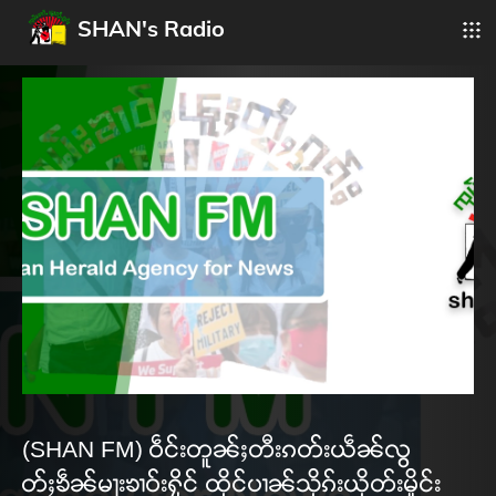
SHAN's Radio
(SHAN FM) ဝဵင်းတူၼ်ႈတီးၵတ်းယဵၼ်လွ
တ်ႈၶဵၼ်မႃးၶၢဝ်းႁိုင် ထိုင်ပၢၼ်သိုၵ်းယိုတ်းမိူင်း