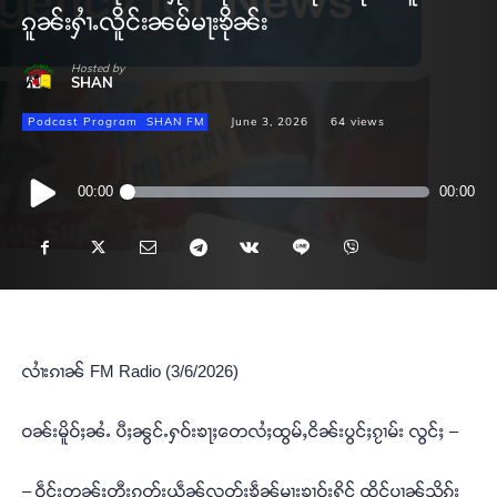
ၵူၼ်းႁၢႆႉလိူင်းၼမ်မႃးၶိုၼ်း
Hosted by
SHAN
Podcast Program
SHAN FM
June 3, 2026
64
views
Audio
00:00
00:00
Player
လၢႆးၵၢၼ် FM Radio (3/6/2026)
ဝၼ်းမိူဝ်ႈၼႆႉ ပီႈၼွင်ႉႁဝ်းၶႃႈတေလႆႈထွမ်ႇငိၼ်းပွင်ႈၵႂၢမ်း လွင်ႈ –
– ဝဵင်းတူၼ်ႈတီးၵတ်းယဵၼ်လွတ်ႈၶဵၼ်မႃးၶၢဝ်းႁိုင် ထိုင်ပၢၼ်သိုၵ်း