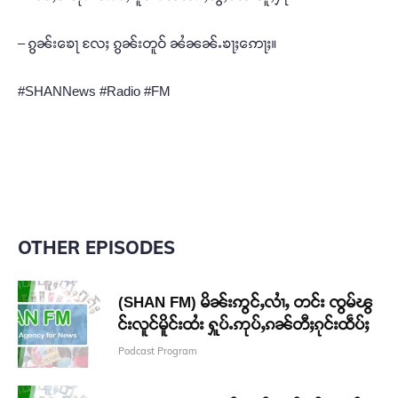
– ၵွၼ်းၶေႃ လႄႈ ၵွၼ်းတူဝ် ၼႆၼၼ်ႉၶႃႈဢေႃႈ။
#SHANNews #Radio #FM
OTHER EPISODES
(SHAN FM) မိၼ်းဢွင်ႇလၢႆႇ တင်း ၸွမ်ၽွ
င်းလူင်မိူင်းထႆး ႁူပ်ႉဢုပ်ႇၵၼ်တီႈၵုင်းထဵပ်ႈ
Podcast Program