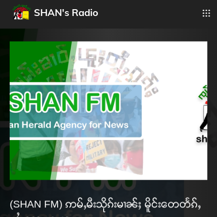
SHAN's Radio
(SHAN FM) ဢမ်ႇမီးသိုၵ်းမၢၼ်ႈ မိူင်းတေတႅၵ်ႇ