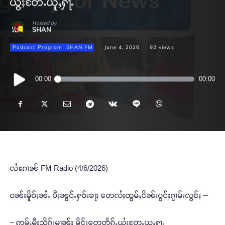
ယွႆႈတႄႉယူႇႁႃႉ
Hosted by
SHAN
Podcast Program
SHAN FM
June 4, 2026
92
views
Audio
00:00
00:00
Player
လၢႆးၵၢၼ် FM Radio (4/6/2026)
ဝၼ်းမိူဝ်ႈၼႆႉ ပီႈၼွင်ႉႁဝ်းၶႃႈ တေလႆႈထွမ်ႇငိၼ်းပွင်ႈၵႂၢမ်းလွင်ႈ –
– ဢမ်ႇမီးသိုၵ်းမၢၼ်ႈ မိူင်းတေတႅၵ်ႇယွႆႈတႄႉယူႇႁႃႉ