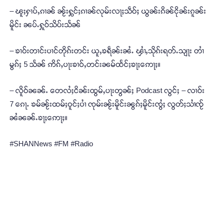
– ၽူႈႁၢပ်ႇၵၢၼ် ၼႂ်းႁွင်ႈၵၢၼ်လုမ်းလႃႈသဵဝ်ႈ ယွၼ်းၵိၼ်ငိုၼ်းၵူၼ်း
မိူင်း ၼပ်ႉႁူဝ်သိပ်းသႅၼ်
– ၶၢဝ်းတၢင်းပၢင်တိုၵ်းတင်း ယူႇၶရဵၼ်းၼႆႉ ၾၢႆႇသိုၵ်းရတ်ႉသျႃး တၢႆ
မွၵ်ႈ 5 သႅၼ် ဢိၵ်ႇပႃးၶၢဝ်ႇတင်းၼမ်ထႅင်ႈၶႃႈဢေႃႈ။
– လိူဝ်ၼၼ်ႉ တေလႆႈငိၼ်းထွမ်ႇပႃးတွၼ်ႈ Podcast လွင်ႈ – လၢဝ်း
7 ၵေႃႉ ၶမ်ၼႂ်းထမ်ႈဝူင်ႈပၢႆ ၸုမ်းၼႂ်းမိူင်းၼွၵ်ႈမိူင်းၸွႆႈ လွတ်ႈသၢႆၸႂ်
ၼႆၼၼ်ႉၶႃႈဢေႃႈ။
#SHANNews #FM #Radio