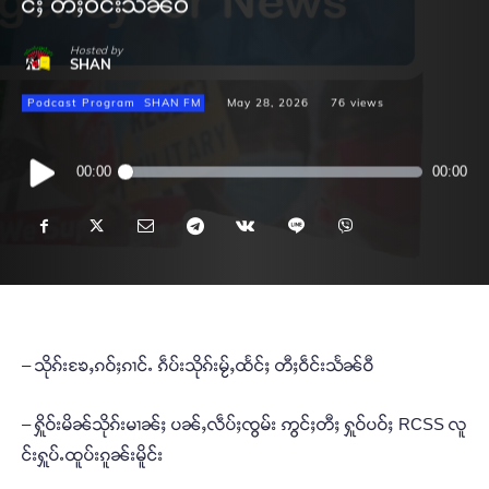
င်ႈ တီႈဝဵင်းသႅၼ်ဝီ
Hosted by
SHAN
Podcast Program
SHAN FM
May 28, 2026
76
views
Audio
00:00
00:00
Player
– သိုၵ်းၶႄႇၵဝ်ႈၵၢင်ႉ ၵဵပ်းသိုၵ်းမႂ်ႇထႅင်ႈ တီႈဝဵင်းသႅၼ်ဝီ
– ႁိူဝ်းမိၼ်သိုၵ်းမၢၼ်ႈ ပၼ်ႇလဵပ်ႈၸွမ်း ဢွင်ႈတီႈ ႁူဝ်ပဝ်ႈ RCSS လူ
င်းႁူပ်ႉထူပ်းၵူၼ်းမိူင်း