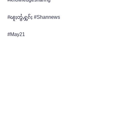
#ၽူႈတွႆႇႁွၵ်ႈ #Shannews
#May21