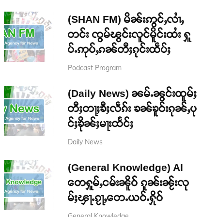
(SHAN FM) မိၼ်းဢွင်ႇလၢႆႇ
တင်း ၸွမ်ၽွင်းလူင်မိူင်းထႆး ႁူ
ပ်ႉဢုပ်ႇၵၼ်တီႈၵုင်းထဵပ်ႈ
Podcast Program
(Daily News) ၼမ်ႉၼွင်းထူမ်ႈ
တီႈတႃႈၶီႈလဵၵ်း ၶၼ်ၶူဝ်းၵုၼ်ႇပု
င်ႈၶိုၼ်ႈမႃးထႅင်ႈ
Daily News
(General Knowledge) AI
တေႁူမ်ႇငမ်းၼိူဝ် ၵူၼ်းၼႂ်းလု
မ်ႈၾႃႉၵႂႃႇတေႉယဝ်ႉႁိုဝ်
General Knowledge