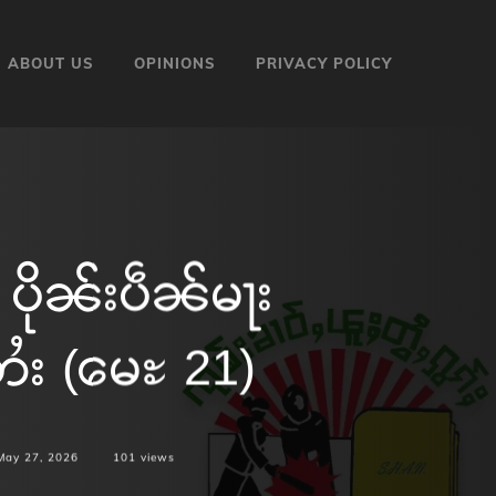
ABOUT US
OPINIONS
PRIVACY POLICY
ပိုၼ်းပဵၼ်မႃး
တႆး (မေႊ 21)
May 27, 2026
101
views