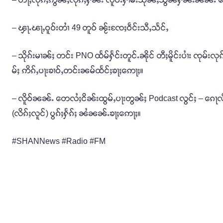
– ၾႃႉၽႃႇဝူဝ်းတၢႆ 49 တူဝ် ၼႂ်းၸႄႈဝဵင်းသီႇသႅင်ႇ
– သိုၵ်းမၢၼ်ႈ တင်း PNO ထႅမ်ႁႅင်းတူင်ႉၼိုင် တီႈမိူင်းပၢႆး ၸုမ်းလုၵ်
မ်ႈ ဢိၵ်ႇပႃးၶၢဝ်ႇတင်းၼမ်ထႅင်ႈၶႃႈဢေႃႈ။
– လိူဝ်ၼၼ်ႉ တေလႆႈငိၼ်းထွမ်ႇပႃးတွၼ်ႈ Podcast လွင်ႈ – ၵေႃလိၵ
(လိၵ်ႈလူင်) ပွၵ်ႈႁႅၵ်ႈ ၼႆၼၼ်ႉၶႃႈဢေႃႈ။
#SHANNews #Radio #FM