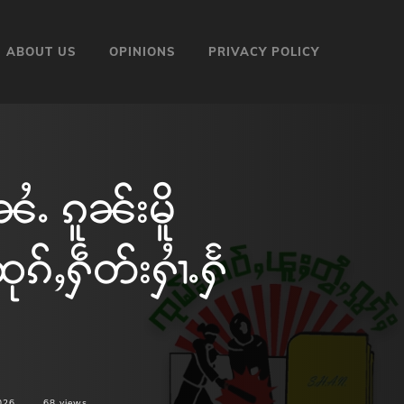
ABOUT US
OPINIONS
PRIVACY POLICY
ႉ ၵူၼ်းမိူ
ၵ်ႇႁဵတ်းႁၢႆႉႁႅ
026
68
views