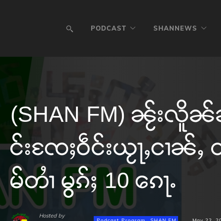
PODCAST
SHANNEWS
(SHAN FM) ၼႂ်းလိူၼ်ၼႆ
င်းၸႄႈဝဵင်းယႂႃႇငၢၼ်ႇ ထု
မ်တၢႆ မွၵ်ႈ 10 ၵေႃႉ
Hosted by
Podcast Program
SHAN FM
May 22, 2