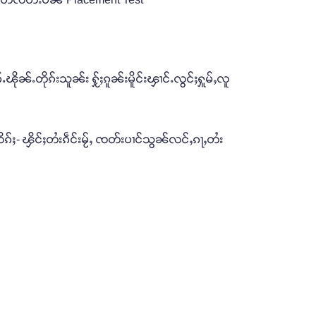
ႉၽိုၼ်ႉတိုၵ်းသူၼ်း ႁႂ်ႈၵူၼ်းမိူင်းၾၢင်ႉလွင်ႈႁူမ်ႇလူ
်ႈ- ၾိင်ႈတႆးၵဵင်းမႂ်ႇ ၸတ်းပၢင်သွၼ်လင်ႇၵႃႇတႆး