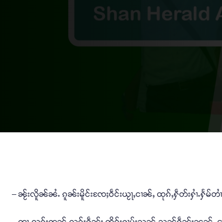
– ၼႂ်းလိူၼ်ၼႆႉ ၵူၼ်းမိူင်းၸႄႈဝဵင်းယႂႃႇငၢၼ်ႇ ထုၵ်ႇႁဵတ်းႁၢႆႉႁႅမ်တၢႆ
– တႃႇလုၵ်ႈဢွၼ်ႇလုၵ်ႈႁဵၼ်း ၸိူဝ်းႁၢမ်းသုၼ်ႇသွၼ်ႁဵၼ်းၼၼ်