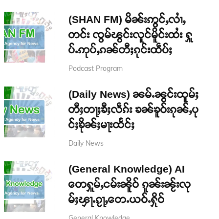
(SHAN FM) မိၼ်းဢွင်ႇလၢႆႇ
တင်း ၸွမ်ၽွင်းလူင်မိူင်းထႆး ႁူ
ပ်ႉဢုပ်ႇၵၼ်တီႈၵုင်းထဵပ်ႈ
Podcast Program
(Daily News) ၼမ်ႉၼွင်းထူမ်ႈ
တီႈတႃႈၶီႈလဵၵ်း ၶၼ်ၶူဝ်းၵုၼ်ႇပု
င်ႈၶိုၼ်ႈမႃးထႅင်ႈ
Daily News
(General Knowledge) AI
တေႁူမ်ႇငမ်းၼိူဝ် ၵူၼ်းၼႂ်းလု
မ်ႈၾႃႉၵႂႃႇတေႉယဝ်ႉႁိုဝ်
General Knowledge