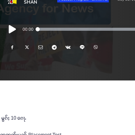
SHAN
Audio
00:00
Player
 မွၵ်ႈ 10 ၵေႃႉ
ႉ တေၸတ်းပၼ် Placement Test