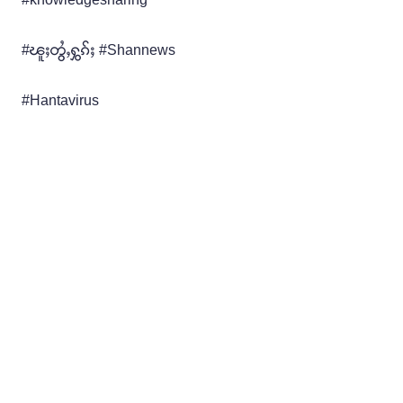
#ၽူႈတွႆႇႁွၵ်ႈ #Shannews
#Hantavirus