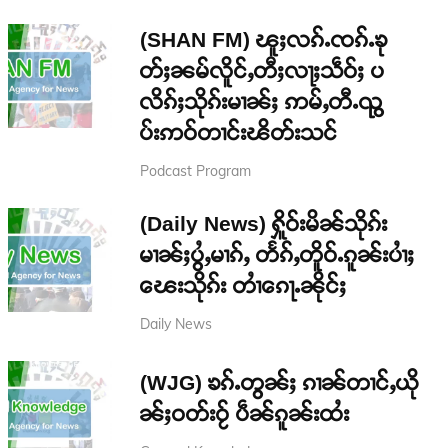
(SHAN FM) ၽူႈလၵ်ႉၸၵ်ႉၶု
တ်ႈၼမ်လိူင်ႇတီႈလႃႈသဵဝ်ႈ ပ
လိၵ်ႈသိုၵ်းမၢၼ်ႈ ဢမ်ႇတီႉၺွ
ပ်းဢဝ်တၢင်းၽိတ်းသင်
Podcast Program
(Daily News) ႁိူဝ်းမိၼ်သိုၵ်း
မၢၼ်ႈပွႆႇမၢၵ်ႇ တႅၵ်ႇတိူဝ်ႉၵူၼ်းပၢႆႈ
ၽေးသိုၵ်း တၢႆၵေႃႉၼိုင်ႈ
Daily News
(WJG) ၶၵ်ႉတွၼ်ႈ ၵၢၼ်တၢင်ႇယို
ၼ်ႈဝတ်းဝႂ် ပဵၼ်ၵူၼ်းထႆး