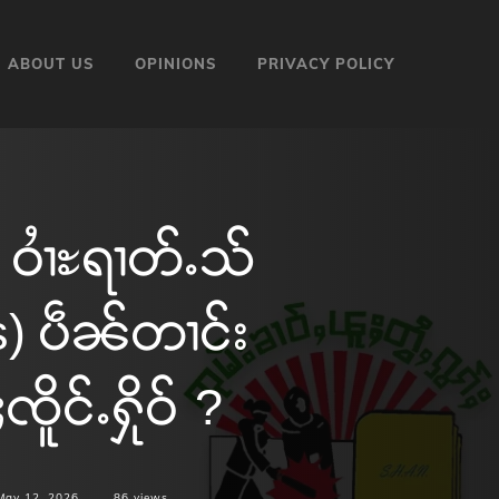
ABOUT US
OPINIONS
PRIVACY POLICY
ဝၢႆႊရၢတ်ႉသ်
) ပဵၼ်တၢင်း
ိူင်ႉႁိုဝ် ?
May 12, 2026
86
views