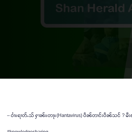
– ဝၢႆႊရၢတ်ႉသ် ႁၢၼ်ႊတႃႊ(Hantavirus) ပဵၼ်တၢင်းပဵၼ်သင် ? မီးၾၢင
#knowledgesharing