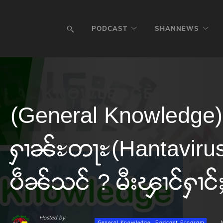
PODCAST
SHANNEWS
(General Knowledge) 
ႁၢၼ်ႊတႃႊ(Hantavirus
ပဵၼ်သင် ? မီးၾၢင်ႁၢင်ႈၸ
Hosted by
General Knowledge
Podcast Program