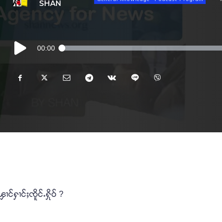
SHAN
Audio
00:00
Player
်ႁၢင်ႈၸိူင်ႉႁိုဝ် ?