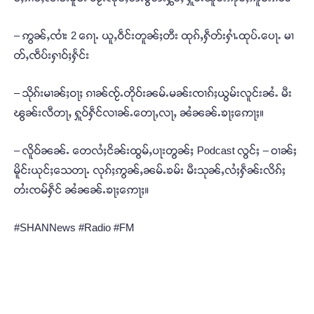
– ဢွၼ်ႇၸၢႆး 2 ၵေႃႉ ယူႇဝဵင်းတူၼ်ႈတီး ထုၵ်ႇႁဵတ်းႁၢႆႉထုပ်ႉပေႃႉ မၢ
တ်ႇၸဵပ်းႁၢဝ်ႈႁႅင်း
– သိုၵ်းမၢၼ်ႈဝႃႈ ၵၢၼ်ၸႂ်ႉတိုဝ်းၼမ်ႉမၼ်းၸၢၵ်ႈယွမ်းလူင်းၼႆႉ မီး
ၽွၼ်းလီတႃႇ ႁူဝ်ႁဵင်လၢၼ်ႉတေႃႇလႃႇ ၼႆၼၼ်ႉၶႃႈဢေႃႈ။
– လိူဝ်ၼၼ်ႉ တေလႆႈငိၼ်းထွမ်ႇပႃးတွၼ်ႈ Podcast လွင်ႈ – ဝၢၼ်ႈ
မိူင်းယုင်ႈသေတႃႉ လုၵ်ႈဢွၼ်ႇၼမ်ႉၶမ်း မီးသုၼ်ႇလႆႈႁဵၼ်းလိၵ်ႈ
တႆးၸမ်ႁဵင် ၼႆၼၼ်ႉၶႃႈဢေႃႈ။
#SHANNews #Radio #FM