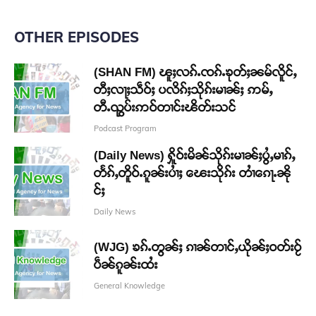
OTHER EPISODES
(SHAN FM) ၽူႈလၵ်ႉၸၵ်ႉၶုတ်ႈၼမ်လိူင်ႇ
တီႈလႃႈသဵဝ်ႈ ပလိၵ်ႈသိုၵ်းမၢၼ်ႈ ဢမ်ႇ
တီႉၺွပ်းဢဝ်တၢင်းၽိတ်းသင်
Podcast Program
(Daily News) ႁိူဝ်းမိၼ်သိုၵ်းမၢၼ်ႈပွႆႇမၢၵ်ႇ
တႅၵ်ႇတိူဝ်ႉၵူၼ်းပၢႆႈ ၽေးသိုၵ်း တၢႆၵေႃႉၼို
င်ႈ
Daily News
(WJG) ၶၵ်ႉတွၼ်ႈ ၵၢၼ်တၢင်ႇယိုၼ်ႈဝတ်းဝႂ်
ပဵၼ်ၵူၼ်းထႆး
General Knowledge