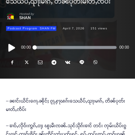
သေယဵပ်ႇၺႃးမၢၵ်ႇ တိၼ်ပုတ်းမၢတ်ႇၸဵပ်း
Hosted by
SHAN
Podcast Program
SHAN FM
April 7, 2026
151
views
Audio
00:00
00:00
Player
– ၼၢင်းယိင်းၵေႃႉၼိုင်ႈ ၵႂႃႇႁႃၽၵ်းသေယဵပ်ႇၺႃးမၢၵ်ႇ တိၼ်ပုတ်း
မၢတ်ႇၸဵပ်း
– ၶၢဝ်ႇလိုဝ်းဢွၵ်ႇဝႃႈ ၽူႈမီးၸၼ်ႉသုင်သိုၵ်းၶၢင် တင်း ၸုမ်းယိပ်းၵွ
င်ႈၵၢင်ႇၸၢဝ်းၶိူဝ်း ၼႂ်းၸိုင်ႈတႆးပွတ်းႁွင်ႇ ႁူပ်ႉထူပ်းဢုပ်ႇဢူဝ်းၵၼ်