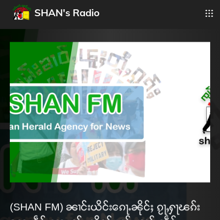
SHAN's Radio
(SHAN FM) ၼၢင်းယိင်းၵေႃႉၼိုင်ႈ ၵႂႃႇႁႃၽၵ်း