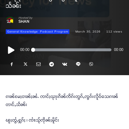
သႅၼ်း
Hosted by
SHAN
General Knowledge
Podcast Program
March 30, 2026
112
views
Audio
00:00
00:00
Player
ၵၢၼ်မႄႈဝၢၼ်ႈၼႆႉ ၸၢင်ႈၺႃးၵိၼ်ၸိၵ်းတွၵ်ႇၸွၵ်းလိူဝ်သေၵၢၼ်
တၢင်ႇသႅၼ်း
ၽူႈတွႆႇႁွၵ်ႈ ၊ ၸၢႆးသႂ်ၸိုၼ်ႈမိူင်း