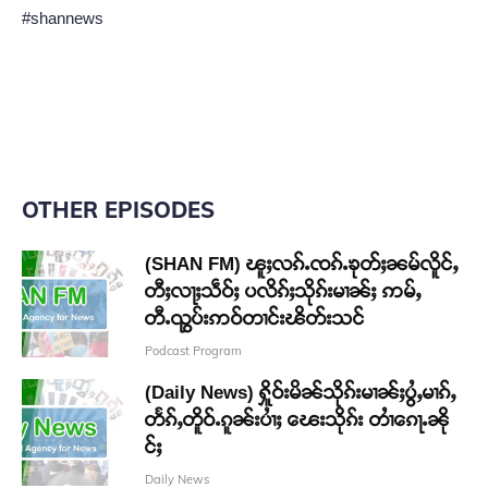
#shannews
OTHER EPISODES
(SHAN FM) ၽူႈလၵ်ႉၸၵ်ႉၶုတ်ႈၼမ်လိူင်ႇ
တီႈလႃႈသဵဝ်ႈ ပလိၵ်ႈသိုၵ်းမၢၼ်ႈ ဢမ်ႇ
တီႉၺွပ်းဢဝ်တၢင်းၽိတ်းသင်
Podcast Program
(Daily News) ႁိူဝ်းမိၼ်သိုၵ်းမၢၼ်ႈပွႆႇမၢၵ်ႇ
တႅၵ်ႇတိူဝ်ႉၵူၼ်းပၢႆႈ ၽေးသိုၵ်း တၢႆၵေႃႉၼို
င်ႈ
Daily News