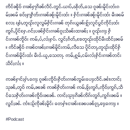
ဢိင်ၼိူဝ် ၵၢၼ်ႁႃၵိၼ်လဵင်ႉတွင်ႉယၢပ်ႇၽိုတ်ႇသေ ၵူၼ်းမိူင်းတႆးၵ
မ်ႈၼမ် ၶဝ်ႈႁႃႁဵတ်းၵၢၼ်ၼႂ်းမိူင်းထႆး ။ ႁႅင်းၵၢၼ်ၼႂ်းမိူင်းထႆး မီးၼမ်
လႄႈ ၾၢႆႇတူၺ်းလူလွမ်ႁႅင်းၵၢၼ် တုၵ်းယွၼ်းႁႂ်ႈလူင်ပွင်ၸိုင်ႈထႆး
ဢွၵ်ႇပိူင်ႁႄႉၵင်ႈပၼ်ႁႅင်းၵၢၼ်ၵူႈသႅၼ်းထၢၼ်ႈ ။ ၵူၺ်းၵႃႈ ႁႅ
င်းၵၢၼ်ၸိူဝ်း ဢမ်ႇပႆႇလႆႈႁပ်ႉ လွင်ႈၵႅတ်ႇၶႄတူၺ်းထိုင်မီးထႅင်ႈၼမ်
။ ဢိင်ၼိူဝ် ၵၢၼ်ဝၢၼ်ႈၵၢၼ်မိူင်းဢမ်ႇလီသေ ပိူင်တႃႇတူၺ်းထိုင်ႁႅ
င်းၵၢၼ်မိူင်းထႆး မီးဝႆႉယူႇသေတႃႉ ဢမ်ႇႁူမ်ႇငမ်းလႆႈႁႅင်းၵၢၼ်တင်း
သဵင်ႈလႆႈ ။
ဢၼ်ႁၢင်ႈႁၢႆႉၵေႃႈ ၵူၼ်းၸိူဝ်းႁဵတ်းၵၢၼ်ၸွမ်းပေႃႈလဵင်ႉၼၢႆးၸၢင်ႈ
သုၼ်ႇတူဝ် ဢမ်ႇၼၼ် ဢၼ်ႁဵတ်းၵၢၼ် ဢမ်ႇၶႂ်ႈဢွၵ်ႇၸိုဝ်ႈဢွၵ်ႇသဵ
င်သေႁဵတ်းၵၢၼ်ၸိူဝ်းၼၼ်ႉ ၸၢင်ႈၺႃးၵိၼ်ၸိၵ်းတွၵ်ႇၸွၵ်းၼမ် ။
လွင်ႈၼႆႉ ၸၢႆးသႂ်ၸိုၼ်ႈမိူင်း တေႁၢႆးငၢၼ်းၼႄပၼ်ၵႂႃႇၶႃႈဢေႃႈ ။
#Podcast