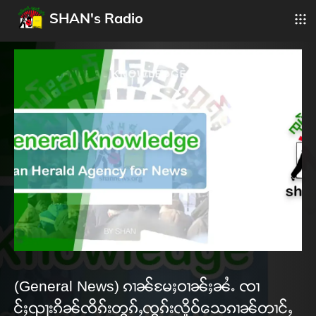
SHAN's Radio
(General News) ၵၢၼ်မႄႈဝၢၼ်ႈၼႆႉ ၸၢ
င်ႈၺႃးၵိၼ်ၸိၵ်းတွၵ်ႇၸွၵ်းလိူဝ်သေၵၢၼ်တၢင်ႇ