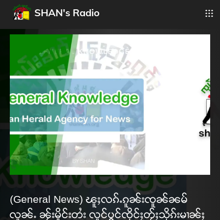
SHAN's Radio
(General News) ၽူႈလၵ်ႉၵူၼ်းၸူၼ်ၼမ်
လူၼ်ႉ ၼႂ်းမိူင်းတႆး လူင်ပွင်ၸိုင်ႈတႂ်ႈသိုၵ်းမၢၼ်ႈ