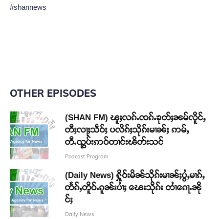
#shannews
OTHER EPISODES
(SHAN FM) ၽူႈလၵ်ႉၸၵ်ႉၶုတ်ႈၼမ်လိူင်ႇ
တီႈလႃႈသဵဝ်ႈ ပလိၵ်ႈသိုၵ်းမၢၼ်ႈ ဢမ်ႇ
တီႉၺွပ်းဢဝ်တၢင်းၽိတ်းသင်
Podcast Program
(Daily News) ႁိူဝ်းမိၼ်သိုၵ်းမၢၼ်ႈပွႆႇမၢၵ်ႇ
တႅၵ်ႇတိူဝ်ႉၵူၼ်းပၢႆႈ ၽေးသိုၵ်း တၢႆၵေႃႉၼို
င်ႈ
Daily News