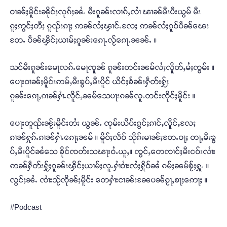
ဝၢၼ်ႈမိူင်းၼိုင်ႈလုၵ်ႈၼႆႉ မီးၵူၼ်းလၢၵ်ႇလၢႆ ၽၢၼ်မီးပီးယွမ် မီး
ၵူႈဢွင်ႈတီႈ ၵူၺ်းၵႃႈ ဢၼ်လႆႈၾၢင်ႉလႄႈ ဢၼ်လႆႈၵူဝ်ပဵၼ်ၽေး
တႄႉ ပဵၼ်ၾိင်ႈယၢမ်ႈၵူၼ်းၵေႃႉလႂ်ၵေႃႉၼၼ်ႉ ။
သင်မီးၵူၼ်းမေႃလၵ်ႉမေႃၸူၼ် ၵူၼ်းတင်းၼမ်လႆႈလိူတ်ႇမႆႈၸွမ်း ။
ပေႃးဝၢၼ်ႈမိူင်းဢမ်ႇမီးၶွပ်ႇမီးပိူင် ယိင်ႈၶႅၼ်းႁဵတ်းႁႂ်ႈ
ၵူၼ်းၵေႃႇၵၢၼ်ႁၢႆႉလိူင်ႇၼမ်သေပႃးၵၼ်လူႉတင်းၸိုင်ႈမိူင်း ။
ပေႃးတူၺ်းၼႂ်းမိူင်းတႆး ယွၼ်ႉ ၸုမ်းယိပ်းၵွင်ႈၵၢင်ႇလိူင်ႇလႄႈ
ၵၢၼ်ႁုၵ်ႉၵၢၼ်ႁၢႆႉၵေႃႈၼမ် ။ မိူဝ်ႈလဵဝ် သိုၵ်းမၢၼ်ႈတႄႉဝႃႈ တႃႇမီးၶွ
ပ်ႇမီးပိူင်ၼႆသေ ၶိုင်ၸတ်းသၽႃးဝႆႉယူႇ။ ၸွင်ႇတေၸၢင်ႈမီးငဝ်းလၢႆး
ဢၼ်ႁဵတ်းႁႂ်ႈၵူၼ်းၾိင်ႈယၢမ်ႈလူႉႁၢႆဝၢႆးလႆႈႁိုဝ်ၼႆ ၵမ်ႈၼမ်ၶႂ်ႈႁူႉ ။
လွင်ႈၼႆႉ ၸၢႆးသႂ်ၸိုၼ်ႈမိူင်း တေႁၢႆးငၢၼ်းၼႄပၼ်ၵႂႃႇၶႃႈဢေႃႈ ။
#Podcast