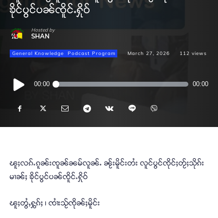
ၶိုင်ပွင်ပၼ်ၸိူင်ႉႁိုဝ်
Hosted by
SHAN
General Knowledge
Podcast Program
March 27, 2026
112
views
Audio
00:00
00:00
Player
ၽူႈလၵ်ႉၵူၼ်းၸူၼ်ၼမ်လူၼ်ႉ ၼႂ်းမိူင်းတႆး လူင်ပွင်ၸိုင်ႈတႂ်ႈသိုၵ်း
မၢၼ်ႈ ၶိုင်ပွင်ပၼ်ၸိူင်ႉႁိုဝ်
ၽူႈတွႆႇႁွၵ်ႈ ၊ ၸၢႆးသႂ်ၸိုၼ်ႈမိူင်း