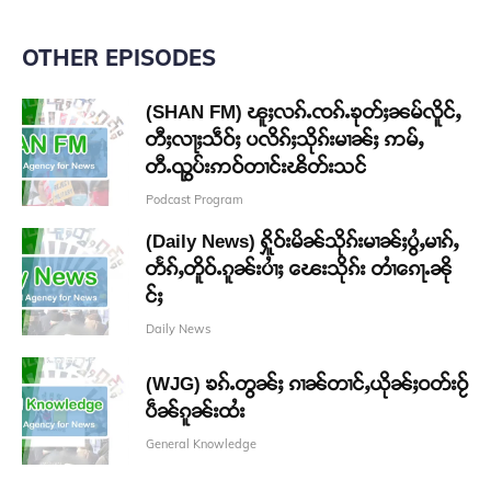
OTHER EPISODES
(SHAN FM) ၽူႈလၵ်ႉၸၵ်ႉၶုတ်ႈၼမ်လိူင်ႇ
တီႈလႃႈသဵဝ်ႈ ပလိၵ်ႈသိုၵ်းမၢၼ်ႈ ဢမ်ႇ
တီႉၺွပ်းဢဝ်တၢင်းၽိတ်းသင်
Podcast Program
(Daily News) ႁိူဝ်းမိၼ်သိုၵ်းမၢၼ်ႈပွႆႇမၢၵ်ႇ
တႅၵ်ႇတိူဝ်ႉၵူၼ်းပၢႆႈ ၽေးသိုၵ်း တၢႆၵေႃႉၼို
င်ႈ
Daily News
(WJG) ၶၵ်ႉတွၼ်ႈ ၵၢၼ်တၢင်ႇယိုၼ်ႈဝတ်းဝႂ်
ပဵၼ်ၵူၼ်းထႆး
General Knowledge