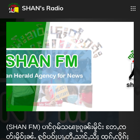
SHAN's Radio
(SHAN FM) ပၢင်ၵုမ်သၽႃးၵူၼ်းမိူင်း တႄႇၸ
တ်းမိူဝ်ႈၼႆႉ ႁူဝ်ပဝ်ႈပႃႇတီႇသၢင်ႇသီႈ ထုၵ်ႇလိူၵ်ႈ