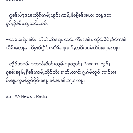
– ၵူၼ်းပၢႆႈၽေးသိုၵ်းၵမ်ႈၽွင်ႈ ဢမ်ႇမီးႁိူၼ်းယေး တႃႇတေ
ပွၵ်ႈၶိုၼ်းယူႇသဝ်းယဝ်ႉ
– ဢမေႊရိၵၼ်ႊ၊ ဢိတ်ႉသ်ရေႊ တင်း ဢီႊရၼ်ႊ တိုၵ်ႉၶဵင်ႈၶႅင်ၵၢၼ်
သိုၵ်းတေႃႇၵၼ်ႁၢဝ်ႈႁႅင်း ဢိၵ်ႇပႃးၶၢဝ်ႇတင်းၼမ်ထႅင်ႈၶႃႈဢေႃႈ။
– လိူဝ်ၼၼ်ႉ တေလႆႈငိၼ်းထွမ်ႇပႃးတွၼ်ႈ Podcast လွင်ႈ –
ၵူၼ်းၼုမ်ႇႁဵၼ်းဢမ်ႇထိုင်တီႈ ၶၢတ်ႇတၢင်းႁူႉၵႅမ်တူဝ် ၸၢင်ႈႁၢ
မ်းၽူႈဢွၼ်ႁူဝ်မိူဝ်းၼႃႈ ၼႆၼၼ်ႉၶႃႈဢေႃႈ။
#SHANNews #Radio