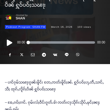
ပဵၼ် ႁူဝ်ပဝ်ႈသၽႃး
Hosted by
SHAN
Podcast Program
SHAN FM
March 16, 2026
103
views
Audio
00:00
00:00
Player
– ပၢင်ၵုမ်သၽႃးၵူၼ်းမိူင်း တႄႇၸတ်းမိူဝ်ႈၼႆႉ ႁူဝ်ပဝ်ႈပႃႇတီႇသၢင်ႇ
သီႈ ထုၵ်ႇလိူၵ်ႈပဵၼ် ႁူဝ်ပဝ်ႈသၽႃး
– ၶႄႇၵဝ်ႈၵၢင်ႉ ၵုမ်းလႆႈဝဵင်းၵူတ်ႉၶၢႆ ၸတ်းငႃးသိုၵ်းသိုပ်ႇမုင်ႈၼႃႈ
ၼမ်ႉၶမ်း