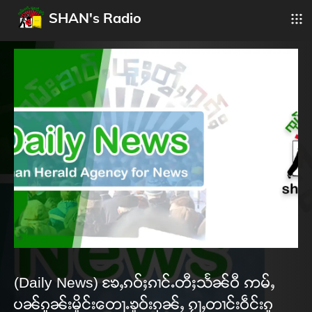
SHAN's Radio
(Daily News) ၶႄႇၵဝ်ႈၵၢင်ႉတီႈသႅၼ်ဝီ ဢမ်ႇ
ပၼ်ၵူၼ်းမိူင်းတေႃႉၶူဝ်းၵုၼ်ႇ ၵႂႃႇတၢင်းဝဵင်းၵူ