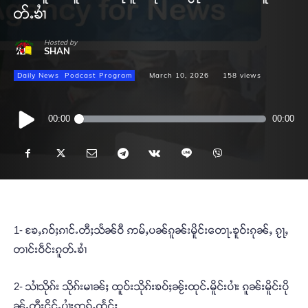
တ်ႉၶၢႆ
Hosted by
SHAN
Daily News
Podcast Program
March 10, 2026
158
views
Audio
00:00
00:00
Player
1- ၶႄႇၵဝ်ႈၵၢင်ႉတီႈသႅၼ်ဝီ ဢမ်ႇပၼ်ၵူၼ်းမိူင်းတေႃႉၶူဝ်းၵုၼ်ႇ ၵႂႃႇ
တၢင်းဝဵင်းၵူတ်ႉၶၢႆ
2- သၢႆသိုၵ်း သိုၵ်းမၢၼ်ႈ ထူဝ်းသိုၵ်းၶဝ်ႈၼႂ်းထုင်ႉမိူင်းပၢႆး ၵူၼ်းမိူင်းပို
ၼ်ႉတီႈငိူင်ႉပၢႆႈဢွၵ်ႇထႅင်ႈ