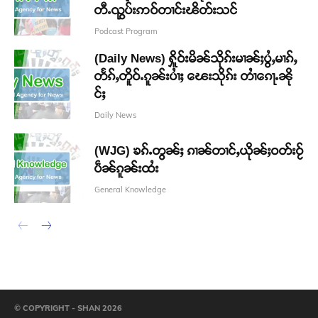
တီႉၺွပ်းဢဝ်တၢင်းၽိတ်းသင်
Podcast Program
(Daily News) ႁိူဝ်းမိၼ်သိုၵ်းမၢၼ်ႈပွႆႇမၢၵ်ႇ
တႅၵ်ႇတိူဝ်ႉၵူၼ်းပၢႆႈ ၽေးသိုၵ်း တၢႆၵေႃႉၼို
င်ႈ
Daily News
(WJG) ၶၵ်ႉတွၼ်ႈ ၵၢၼ်တၢင်ႇယိုၼ်ႈဝတ်းဝႂ်
ပဵၼ်ၵူၼ်းထႆး
General Knowledge
© COPYRIGHT - SHAN 2026