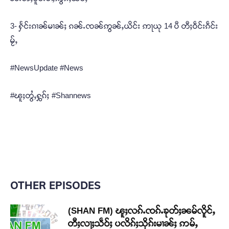
3- ႁႅင်းၵၢၼ်မၢၼ်ႈ ၵၼ်ႉၸၼ်ဢွၼ်ႇယိင်း ဢႃယု 14 ပီ တီႈဝဵင်းၵဵင်း
မႂ်ႇ
#NewsUpdate #News
#ၽူႈတွႆႇႁွၵ်ႈ #Shannews
OTHER EPISODES
(SHAN FM) ၽူႈလၵ်ႉၸၵ်ႉၶုတ်ႈၼမ်လိူင်ႇ
တီႈလႃႈသဵဝ်ႈ ပလိၵ်ႈသိုၵ်းမၢၼ်ႈ ဢမ်ႇ