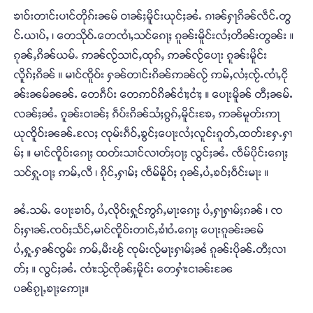
ၶၢဝ်းတၢင်းပၢင်တိုၵ်းၼမ် ဝၢၼ်ႈမိူင်းယုင်ႈၼႆႉ ၵၢၼ်ႁႃၵိၼ်လဵင်ႉတွ
င်ႉယၢပ်ႇ ၊ တေသိုဝ်ႉတေၸၢႆႇသင်ၵေႃႈ ၵူၼ်းမိူင်းလႆႈတိၼ်းတွၼ်း ။
ၵုၼ်ႇၵိၼ်ယမ်ႉ ဢၼ်လႂ်သၢင်ႇထုၵ်ႇ ဢၼ်လႂ်ပေႃး ၵူၼ်းမိူင်း
လိူၵ်ႈၵိၼ် ။ မၢင်ၸိူဝ်း ႁၼ်တၢင်းၵိၼ်ဢၼ်လႂ် ဢမ်ႇလႆႈၸႂ်ႉၸၢႆႇငို
ၼ်းၼမ်ၼၼ်ႉ တေၵဵပ်း တေဢဝ်ၵိၼ်ငၢႆႈငၢႆႈ ။ ပေႃးမိူၼ် တီႈၼမ်ႉ
လၼ်ႈၼႆႉ ၵူၼ်းဝၢၼ်ႈ ၵဵပ်းၵိၼ်သႆႈၵွၵ်ႇမိူင်းၶႄႇ ဢၼ်မူတ်းဢႃ
ယုၸိူဝ်းၼၼ်ႉလႄႈ ၸုမ်းၵဵဝ်ႇၶွင်ႈပေႃးလႆႈလူင်းၵူတ်ႇထတ်းႁႄႉႁၢ
မ်ႈ ။ မၢင်ၸိူဝ်းၵေႃႈ ထတ်းသၢင်လၢတ်ႈဝႃႈ လွင်ႈၼႆႉ ၸဵမ်ပိုင်းၵေႃႈ
သင်ႁူႉဝႃႈ ဢမ်ႇလီ ၊ ၵိုင်ႇႁၢမ်ႈ ၸဵမ်မိူဝ်ႈ ၵုၼ်ႇပႆႇၶဝ်ႈဝဵင်းမႃး ။
ၼႆႉသမ်ႉ ပေႃးၶၢဝ်ႇ ပႆႇလိုဝ်းႁူင်ဢွၵ်ႇမႃးၵေႃႈ ပႆႇႁႃႁၢမ်ႈၵၼ် ၊ ၸ
ဝ်ႈႁၢၼ်ႉၸဝ်ႈသႅင်ႇမၢင်ၸိူဝ်းတၢင်ႇၶၢႆဝႆႉၵေႃႈ ပေႃးၵူၼ်းၼမ်
ပႆႇႁူႉႁၼ်ၸွမ်း ဢမ်ႇမီးၽႂ် ၸုမ်းလႂ်မႃးႁၢမ်ႈၼႆ ၵူၼ်းပိုၼ်ႉတီႈလၢ
တ်ႈ ။ လွင်ႈၼႆႉ ၸၢႆးသႂ်ၸိုၼ်ႈမိူင်း တေႁၢႆးငၢၼ်းၼႄ
ပၼ်ၵႂႃႇၶႃႈဢေႃႈ။