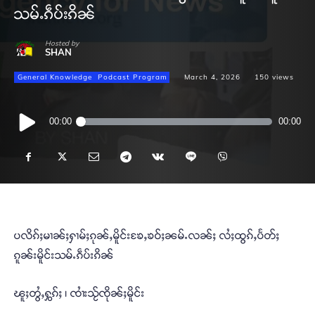
သမ်ႉၵဵပ်းၵိၼ်
Hosted by
SHAN
General Knowledge
Podcast Program
March 4, 2026
150
views
Audio
00:00
00:00
Player
ပလိၵ်ႈမၢၼ်ႈႁၢမ်ႈၵုၼ်ႇမိူင်းၶႄႇၶဝ်ႈၼမ်ႉလၼ်ႈ လႆႈထွၵ်ႇပႅတ်ႈ
ၵူၼ်းမိူင်းသမ်ႉၵဵပ်းၵိၼ်
ၽူႈတွႆႇႁွၵ်ႈ ၊ ၸၢႆးသႂ်ၸိုၼ်ႈမိူင်း