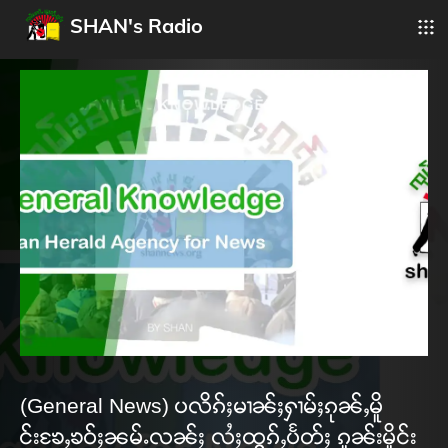
SHAN's Radio
(General News) ပလိၵ်ႈမၢၼ်ႈႁၢမ်ႈၵုၼ်ႇမိူ
င်းၶႄႇၶဝ်ႈၼမ်ႉလၼ်ႈ လႆႈထွၵ်ႇပႅတ်ႈ ၵူၼ်းမိူင်း