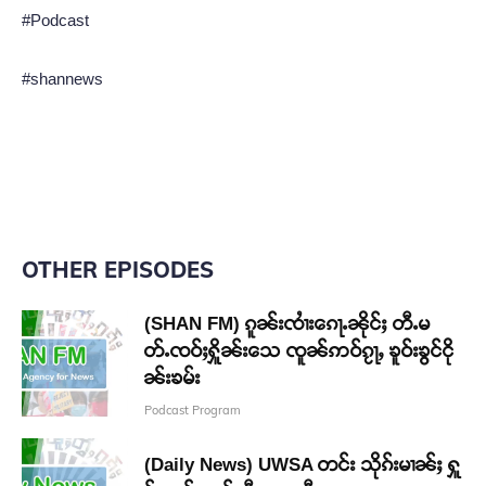
#Podcast
#shannews
OTHER EPISODES
(SHAN FM) ၵူၼ်းၸၢႆးၵေႃႉၼိုင်ႈ တီႉမ
တ်ႉၸဝ်ႈႁိူၼ်းသေ ၸူၼ်ဢဝ်ၵႂႃႇ ၶူဝ်းၶွင်ငို
ၼ်းၶမ်း
Podcast Program
(Daily News) UWSA တင်း သိုၵ်းမၢၼ်ႈ ႁူ