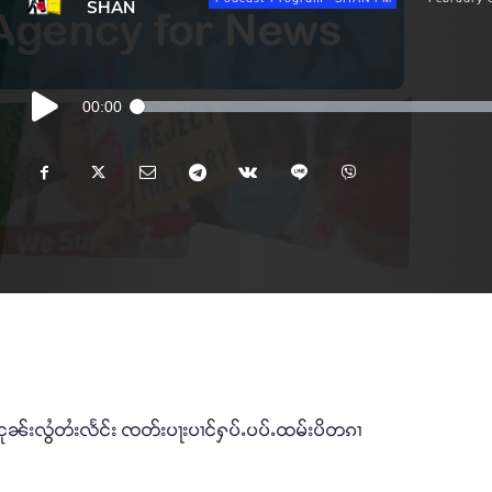
SHAN
Audio
00:00
Player
ႈငုၼ်းလွႆတႆးလႅင်း ၸတ်းပႃးပၢင်ႁပ်ႉပပ်ႉထမ်းပိတၵၢ