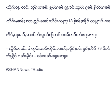
-သိုၵ်းဝႃႉ တင်း သိုၵ်းမၢၼ်ႈ ႁူမ်ႈၵၼ် ၵႂႃႇၶဝ်ႈၺွပ်း ၵူၼ်းႁဵတ်းၵၢၼ
-သိုၵ်းမၢၼ်ႈ တႄႇႁွင်ႉၼၢင်းယိင်းဢႃယု18 ၶိုၼ်ႈၼိူဝ် တႃႇႁၢပ်ႇၵၢၼ်
ဢိၵ်ႇပႃးၶၢဝ်ႇဢၼ်လီသူၼ်ၸႂ်တင်းၼမ်တင်းလၢႆၶႃႈဢေႃႈ
– လိူဝ်ၼၼ်ႉ မၢႆတွင်းဝၼ်းၸိူဝ်ႉၸၢတ်ႈၸိုင်ႈတႆး ၶွပ်ႈတဵမ် 79 ပ
တ်ႈႁိုဝ် ဝၼ်းမိူင်း – ၼႆၼၼ်ႉၶႃႈဢေႃႈ။
#SHANNews #Radio