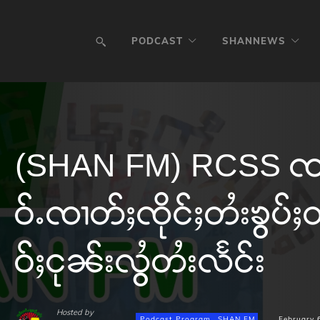
PODCAST
SHANNEWS
(SHAN FM) RCSS ၸတ
ဝ်ႉၸၢတ်ႈၸိုင်ႈတႆးၶွပ်ႈ
ဝ်ႈငုၼ်းလွႆတႆးလႅင်း
Hosted by
Podcast Program
SHAN FM
February 