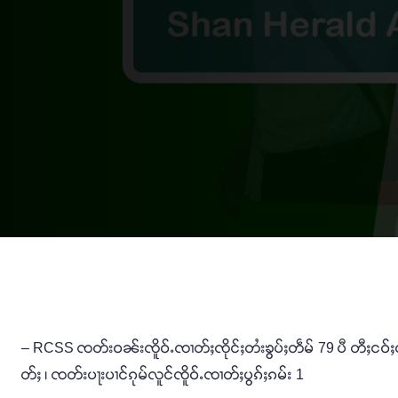
– RCSS ၸတ်းဝၼ်းၸိူဝ်ႉၸၢတ်ႈၸိုင်ႈတႆးၶွပ်ႈတဵမ် 79 ပီ တီႈငဝ်
တ်ႈ ၊ ၸတ်းပႃးပၢင်ၵုမ်လူင်ၸိူဝ်ႉၸၢတ်ႈပွၵ်ႈၵမ်း 1