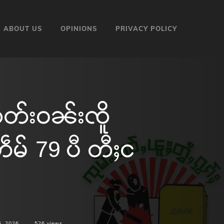
ABOUT US
OPINIONS
PRIVACY POLICY
်းဝၼ်းၸိူ
တဵမ် 79 ပီ တီႈင
6, 2026
526
views