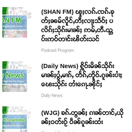
(SHAN FM) ၽူႈလၵ်ႉၸၵ်ႉၶု
တ်ႈၼမ်လိူင်ႇတီႈလႃႈသဵဝ်ႈ ပ
လိၵ်ႈသိုၵ်းမၢၼ်ႈ ဢမ်ႇတီႉၺွ
ပ်းဢဝ်တၢင်းၽိတ်းသင်
Podcast Program
(Daily News) ႁိူဝ်းမိၼ်သိုၵ်း
မၢၼ်ႈပွႆႇမၢၵ်ႇ တႅၵ်ႇတိူဝ်ႉၵူၼ်းပၢႆႈ
ၽေးသိုၵ်း တၢႆၵေႃႉၼိုင်ႈ
Daily News
(WJG) ၶၵ်ႉတွၼ်ႈ ၵၢၼ်တၢင်ႇယို
ၼ်ႈဝတ်းဝႂ် ပဵၼ်ၵူၼ်းထႆး