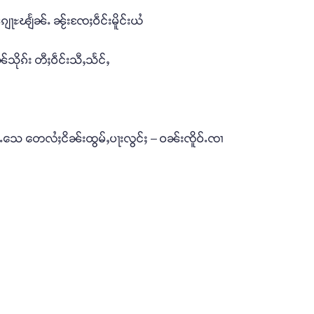
်ၵျႃႊၽျႅၼ်ႉ ၼႂ်းၸႄႈဝဵင်းမိူင်းယႆ
သိုၵ်း တီႈဝဵင်းသီႇသႅင်ႇ
ီၼႆႉသေ တေလႆႈငိၼ်းထွမ်ႇပႃးလွင်ႈ – ဝၼ်းၸိူဝ်ႉၸၢ