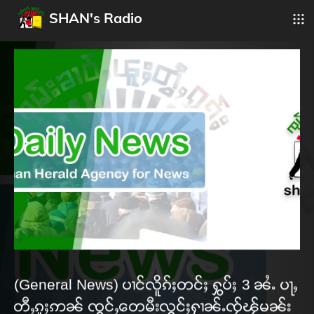
SHAN's Radio
(General News) ပၢင်လိူၵ်ႈတင်ႈ ႁွပ်ႈ 3 ၼႆႉ ပႃႇ
တီႇၵူႈဢၼ် ၸွင်ႇတေမီးလွင်ႈႁၢၼ်ႉၸႂ်ၽႂ်မၼ်း