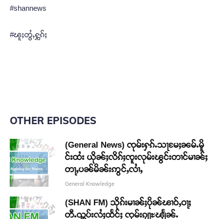
#shannews
#ၽူႈတွႆႇႁွၵ်ႈ
OTHER EPISODES
(General News) ၸုမ်းႁၵ်ႉသႃမႄႈၼမ်ႉမိူ
င်းထႆး ယိုၼ်ႈလိၵ်ႈၸူးလုမ်းၽွင်းတၢင်မၢၼ်ႈ
တႃႇပၼ်မိၼ်းဢွင်ႇလၢႆႇ
General Knowledge
(SHAN FM) သိုၵ်းမၢၼ်ႈပိုၼ်ၽၢဝ်ႇဝႃႈ
တီႉၺွပ်းလႆႈထႅင်ႈ ၸုမ်းၵျႃႊၽျႅၼ်ႉ