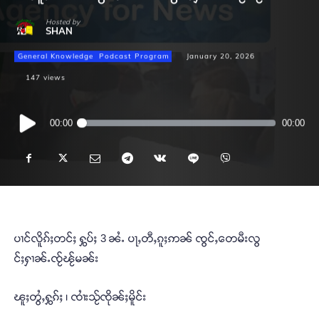
Hosted by
SHAN
General Knowledge
Podcast Program
January 20, 2026
147
views
Audio
00:00
00:00
Player
ပၢင်လိူၵ်ႈတင်ႈ ႁွပ်ႈ 3 ၼႆႉ ပႃႇတီႇၵူႈဢၼ် ၸွင်ႇတေမီးလွ
င်ႈႁၢၼ်ႉၸႂ်ၽႂ်မၼ်း
ၽူႈတွႆႇႁွၵ်ႈ ၊ ၸၢႆးသႂ်ၸိုၼ်ႈမိူင်း