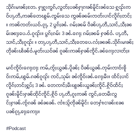
သိုၵ်းမၢၼ်ႈတႄႉ ႁႃႁူးဢွၵ်ႇလွတ်ႈပၼ်ႁႃၵၢၼ်မိူင်းၼႆသေ ႁူၺ်းဢ
ဝ်ပႃႇတီႇဢၼ်တေၽွမ်ႉၸွမ်းသေ ဢွၼ်ၼမ်းၸတ်းပၢင်လိူၵ်ႈတင်ႈ
။ ဢၼ်ၸတ်းယဝ်ႉၵႂႃႇ 2 ပွၵ်ႈၼႆႉ ၵမ်ႈၼမ် ပဵၼ်ပႃႇတီႇသၢင်ႇသီႈၼ
မ်းၼႃႈပေႉဝႆႉၵူၺ်း။ ပွၵ်ႈၵမ်း 3 ၼႆႉၵေႃႈ ၵမ်ႈၼမ် ႁၼ်ဝႆႉ ပႃႇတီႇ
သၢင်ႇသီႈၵူၺ်း ။ တႃႇပႃႇတီႇသၢင်ႇသီႈတေပေႉလႆႈၼၼ်ႉသိုၵ်းမၢၼ်ႈ
တိုၼ်းၽႅၼ်ဝႆႉမူတ်းယဝ်ၼႆ ၵူၼ်းဢၼ်ႁၼ်ၸိူင်ႉၼႆၵေႃႈလၢတ်ႈ။
မၢင်ၸိူဝ်းၵေႃႈဝႃႈ ဢမ်ႇၸႂ်ႈယွၼ်ႉပိူၼ်ႈ ပဵၼ်ယွၼ်ႉၸုမ်းၸၢဝ်းၶိူ
ဝ်းဢမ်ႇၽွမ်ႉၵၼ်ၵူၺ်း ၸင်ႇသုမ်း ၼႆၸိူဝ်းၼႆႉၵေႃႈမီး။ ထႅင်ႈပၢင်
လိူၵ်ႈတင်ႈႁွပ်ႈ 3 ၼႆႉ တေၸၢင်ႈမီးၽွၼ်းယွၼ်ႈၸိူင်ႉႁိုဝ်ထႅင်ႈ
ၵူၼ်းမိူင်းႁၼ်ထိုင်ၸိူင်ႉႁိုဝ် ပႃႇတီႇၵူႈဢၼ် ၸွင်ႇတေမီးလွ
င်ႈႁၢၼ်ႉၸႂ်ၵၼ် ၼႆၼၼ်ႉ ၸၢႆးသႂ်ၸိုၼ်မိူင်း တေႁၢႆးငၢၼ်းၼႄ
ပၼ်ၵႂႃႇၶႃႈဢေႃႈ။
#Podcast