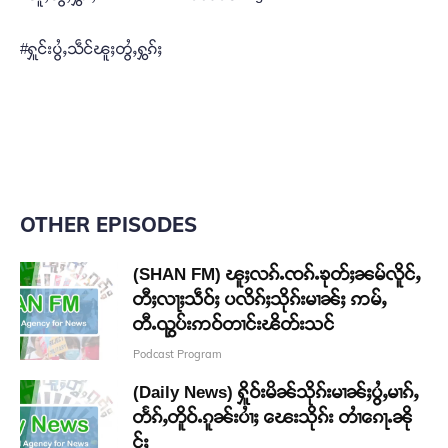
#ႁူင်းပွႆႇသဵင်ၽူႈတွႆႇႁွၵ်ႈ
OTHER EPISODES
(SHAN FM) ၽူႈလၵ်ႉၸၵ်ႉၶုတ်ႈၼမ်လိူင်ႇ
တီႈလႃႈသဵဝ်ႈ ပလိၵ်ႈသိုၵ်းမၢၼ်ႈ ဢမ်ႇ
တီႉၺွပ်းဢဝ်တၢင်းၽိတ်းသင်
Podcast Program
(Daily News) ႁိူဝ်းမိၼ်သိုၵ်းမၢၼ်ႈပွႆႇမၢၵ်ႇ
တႅၵ်ႇတိူဝ်ႉၵူၼ်းပၢႆႈ ၽေးသိုၵ်း တၢႆၵေႃႉၼို
င်ႈ