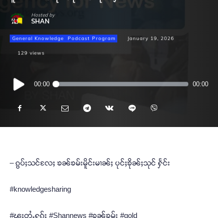
Hosted by
SHAN
General Knowledge
Podcast Program
January 19, 2026
129
views
Audio
00:00
00:00
Player
– ၵွပ်ႈသင်လႄႈ ၶၼ်ၶမ်းမိူင်းမၢၼ်ႈ ပုင်ႈၶိုၼ်ႈသုင် ႁႅင်း
#knowledgesharing
#ၽူႈတွႆႇႁွၵ်ႈ #Shannews #ၶၼ်ၶမ်း #gold