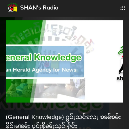
SHAN's Radio
(General Knowledge) ၵွပ်ႈသင်လႄႈ ၶၼ်ၶမ်း
မိူင်းမၢၼ်ႈ ပုင်ႈၶိုၼ်ႈသုင် ႁႅင်း