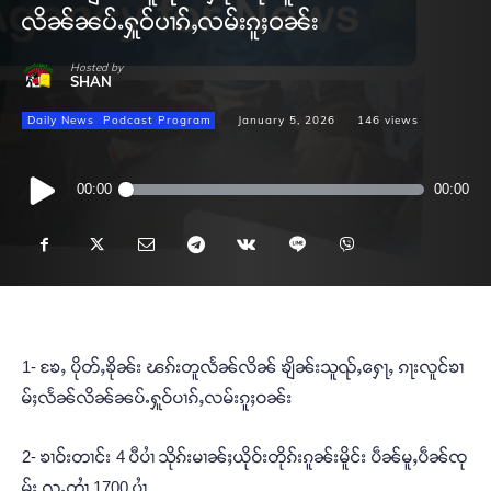
လိၼ်ၼပ်ႉႁူဝ်ပၢၵ်ႇလမ်းၵူႈဝၼ်း
Hosted by
SHAN
Daily News
Podcast Program
January 5, 2026
146
views
Audio
00:00
00:00
Player
1- ၶႄႇ ပိုတ်ႇၶိုၼ်း ၽၵ်းတူလႅၼ်လိၼ် ၶျိၼ်းသူၺ်ႇႁေႃႇ ၵႃးလူင်ၶၢ
မ်ႈလႅၼ်လိၼ်ၼပ်ႉႁူဝ်ပၢၵ်ႇလမ်းၵူႈဝၼ်း
2- ၶၢဝ်းတၢင်း 4 ပီပၢႆ သိုၵ်းမၢၼ်ႈယိုဝ်းတိုၵ်းၵူၼ်းမိူင်း ပဵၼ်မူႇပဵၼ်ၸု
မ်း လူႉတၢႆ 1700 ပၢႆ