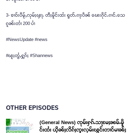
3- ၶၢဝ်းပီမႂ်ႇလုမ်ႈၾႃႉ တီႈမိူင်းထႆး ရူတ်ႉၵႃးပဵၼ် ၽေးၵိုင်ႉၵၢင်ႉသေ
ၵူၼ်းတၢႆ 200 ပၢႆ
#NewsUpdate #news
#ၽူႈတွႆႇႁွၵ်ႈ #Shannews
OTHER EPISODES
(General News) ၸုမ်းႁၵ်ႉသႃမႄႈၼမ်ႉမိူ
င်းထႆး ယိုၼ်ႈလိၵ်ႈၸူးလုမ်းၽွင်းတၢင်မၢၼ်ႈ