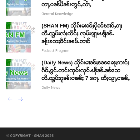
တႃႇပၼ်မိၼ်းဢွင်ႇလၢႆႇ
General Knowledge
(SHAN FM) သိုၵ်းမၢၼ်ႈပိုၼ်ၽၢဝ်ႇဝႃႈ
တီႉၺွပ်းလႆႈထႅင်ႈ ၸုမ်းၵျႃႊၽျႅၼ်ႉ
ၼႂ်းၸႄႈဝဵင်းၼမ်ႉၸၢင်
Podcast Program
(Daily News) သိုၵ်းမၢၼ်ႈၼႄၶေႃႈဢၢင်ႈ
ၵဵဝ်ႇၵွင်ႉတင်းၸုမ်းလုၵ်ႉၽိုၼ်ႉၼႆသေ
တီႉၺွပ်းၵူၼ်းဝၢၼ်ႈ 7 ၵေႃႉ တီႈယႂႃႇငၢၼ်ႇ
Daily News
© COPYRIGHT - SHAN 2026