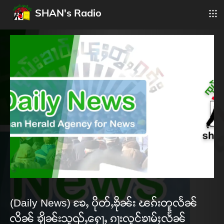
SHAN's Radio
(Daily News) ၶႄႇ ပိုတ်ႇၶိုၼ်း ၽၵ်းတူလႅၼ်
လိၼ် ၶျိၼ်းသူၺ်ႇႁေႃႇ ၵႃးလူင်ၶၢမ်ႈလႅၼ်