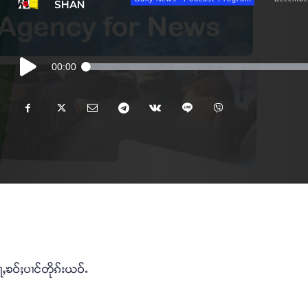
SHAN
Audio
00:00
Player
ႇၶဝ်ႈပၢင်တိုၵ်းယဝ်ႉ