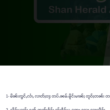
1- မိၼ်းဢွင်ႇလၢႆႇ လၢတ်ႈဝႃႈ တပ်ႉၼမ်ႉမိူင်းမၢၼ်ႈ တူဝ်ႈတၼ်း တႃ
2- သိုၵ်းမၢၼ်ႈ ၵူတ်ႇထတ်းႁႅင်း ၼႂ်းဝဵင်းမူႇၸေႊ လႄႈ လႃႈသဵဝ်ႈ