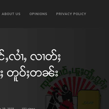
ABOUT US
OPINIONS
PRIVACY POLICY
င်ႇလၢႆႇ လၢတ်ႈ
်ႈ တူဝ်ႈတၼ်း
r 25, 2025
152
views