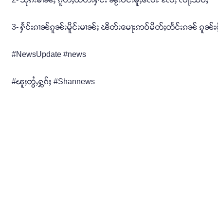
3- ႁႅင်းၵၢၼ်ၵူၼ်းမိူင်းမၢၼ်ႈ ၽိတ်းမေႃးဢဝ်မိတ်ႈတႅင်းၵၼ် ၵူၼ်းပႂ
#NewsUpdate #news
#ၽူႈတွႆႇႁွၵ်ႈ #Shannews