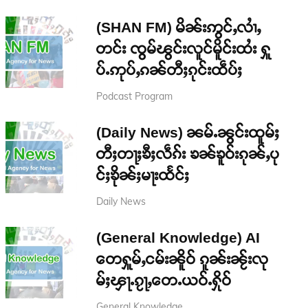
(SHAN FM) မိၼ်းဢွင်ႇလၢႆႇ
တင်း ၸွမ်ၽွင်းလူင်မိူင်းထႆး ႁူ
ပ်ႉဢုပ်ႇၵၼ်တီႈၵုင်းထဵပ်ႈ
Podcast Program
(Daily News) ၼမ်ႉၼွင်းထူမ်ႈ
တီႈတႃႈၶီႈလဵၵ်း ၶၼ်ၶူဝ်းၵုၼ်ႇပု
င်ႈၶိုၼ်ႈမႃးထႅင်ႈ
Daily News
(General Knowledge) AI
တေႁူမ်ႇငမ်းၼိူဝ် ၵူၼ်းၼႂ်းလု
မ်ႈၾႃႉၵႂႃႇတေႉယဝ်ႉႁိုဝ်
General Knowledge