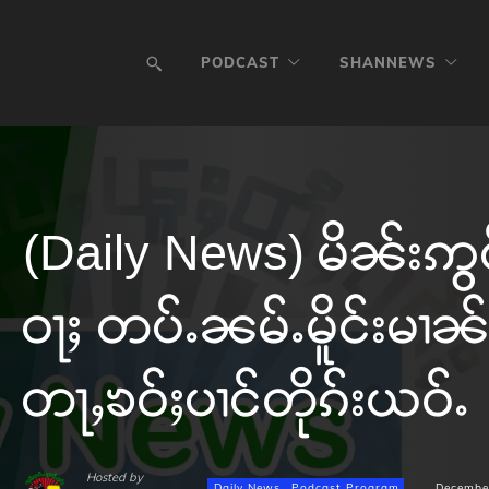
PODCAST
SHANNEWS
(Daily News) မိၼ်းဢွ
ဝႃႈ တပ်ႉၼမ်ႉမိူင်းမၢၼ
တႃႇၶဝ်ႈပၢင်တိုၵ်းယဝ်ႉ
Hosted by
Daily News
Podcast Program
Decembe