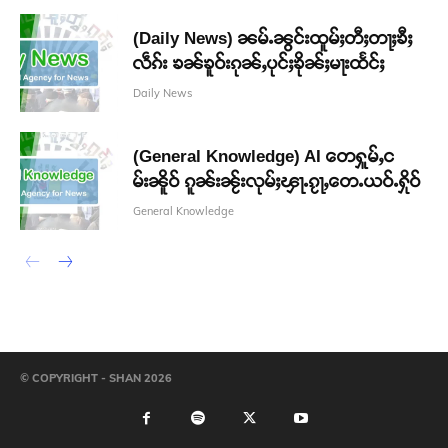
(Daily News) ၼမ်ႉၼွင်းထူမ်ႈတီႈတႃႈၶီႈ
လဵၵ်း ၶၼ်ၶူဝ်းၵုၼ်ႇပုင်ႈၶိုၼ်ႈမႃးထႅင်ႈ
Daily News
(General Knowledge) AI တေႁူမ်ႇင
မ်းၼိူဝ် ၵူၼ်းၼႂ်းလုမ်ႈၾႃႉၵႂႃႇတေႉယဝ်ႉႁိုဝ်
General Knowledge
© COPYRIGHT - SHAN 2026