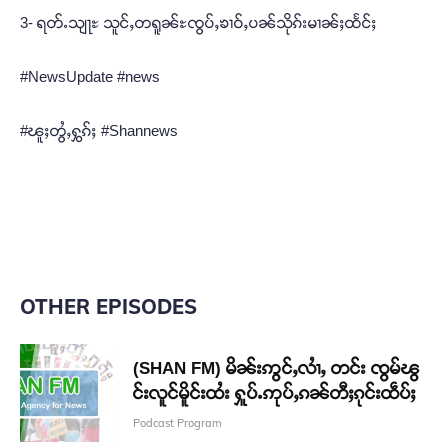
3- ရတ်ႉသျႃႊ သူင်ႇတရူၼ်ႊၸွပ်ႇၶၢဝ်ႇပၼ်သိုၵ်းမၢၼ်ႈထႅင်ႈ
#NewsUpdate #news
#ၽူႈတွႆႇႁွၵ်ႈ #Shannews
OTHER EPISODES
(SHAN FM) မိၼ်းဢွင်ႇလၢႆႇ တင်း ၸွမ်ၽွ
င်းလူင်မိူင်းထႆး ႁူပ်ႉဢုပ်ႇၵၼ်တီႈၵုင်းထဵပ်ႈ
Podcast Program