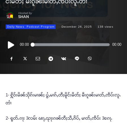
င်းမိတ်ႈ မီးၵူၼ်းမၢတ်ႇၸဵပ်းလူႉတၢႆ
Hosted by
SHAN
Daily News
Podcast Program
December 26, 2025
138
views
Audio
00:00
00:00
Player
1- ႁိူဝ်းမိၼ်သိုၵ်းမၢၼ်ႈ ပွႆႇမၢၵ်ႇတီႈမိူင်းမိတ်ႈ မီးၵူၼ်းမၢတ်ႇၸဵပ်းလူႉ
တၢႆ
2- ရူတ်ႉၵႃး 3လမ်း ၽႃႇၺႃးၵၼ်တီႈသီႇၵိပ်ႇ မၢတ်ႇၸဵပ်း 3ၵေႃႉ