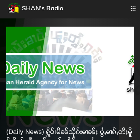
SHAN's Radio
(Daily News) ႁိူဝ်းမိၼ်သိုၵ်းမၢၼ်ႈ ပွႆႇမၢၵ်ႇတီႈမိူ