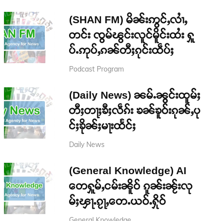
(SHAN FM) မိၼ်းဢွင်ႇလၢႆႇ
တင်း ၸွမ်ၽွင်းလူင်မိူင်းထႆး ႁူ
ပ်ႉဢုပ်ႇၵၼ်တီႈၵုင်းထဵပ်ႈ
Podcast Program
(Daily News) ၼမ်ႉၼွင်းထူမ်ႈ
တီႈတႃႈၶီႈလဵၵ်း ၶၼ်ၶူဝ်းၵုၼ်ႇပု
င်ႈၶိုၼ်ႈမႃးထႅင်ႈ
Daily News
(General Knowledge) AI
တေႁူမ်ႇငမ်းၼိူဝ် ၵူၼ်းၼႂ်းလု
မ်ႈၾႃႉၵႂႃႇတေႉယဝ်ႉႁိုဝ်
General Knowledge