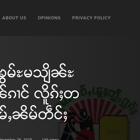
ABOUT US
OPINIONS
PRIVACY POLICY
ၶွမ်ႊမသျိၼ်ႊ
ၼ်ၵၢင် လိူၵ်ႈတ
မ်ႇၼိမ်တဵင်ႈ
December 26, 2025
140
views