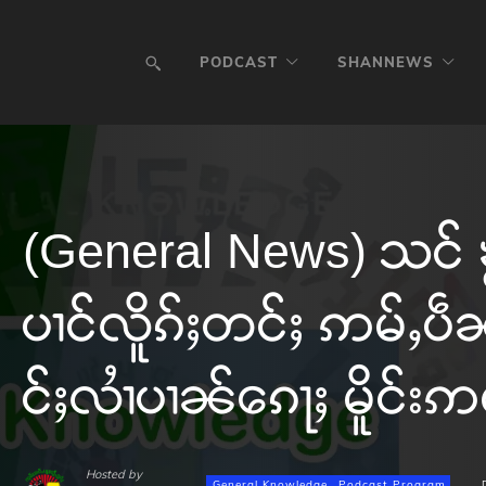
PODCAST
SHANNEWS
(General News) သင် 
ပၢင်လိူၵ်ႈတင်ႈ ဢမ်ႇပဵ
င်ႈလၢႆပၢၼ်ၵေႃႈ မိူင်းဢ
Hosted by
General Knowledge
Podcast Program