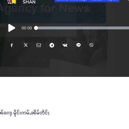
SHAN
Audio
00:00
Player
်ၵေႃႈ မိူင်းဢမ်ႇၼိမ်တဵင်ႈ