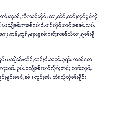
ႉတၢင်းသုၼ်ႇလီဢၼ်ၼိုင်ႈ တႃႇတႅင်ႇတင်ႈလူင်ပွင်ၸို
ၶွမ်ႊမသျိၼ်ႊဢၼ်ၵုမ်းဝႆႉပၢင်လိူၵ်ႈတင်ႈၼၼ်ႉသမ်ႉ
်ၵေႃႈ ဢမ်ႇဢွၵ်ႇမႃးၽွၼ်းပၢင်ႈဢၼ်လီတႃႇၵူၼ်းမိူ
ၼ်ၶွမ်ႊမသျိၼ်ႊတႅင်ႇတင်ႈဝႆႉၼၼ်ႉၵူၺ်း ဢၼ်တေ
ၵေႃႈယဝ်ႉ ၶွမ်ႊမသျိၼ်ႊပၢင်လိူၵ်ႈတင်ႈ တၵ်းလူဝ်ႇ
်ႈမွင်းၼင်ႇၼႆ ။ လွင်ႈၼႆႉ ၸၢႆးသႂ်ၸိုၼ်ႈမိူင်း