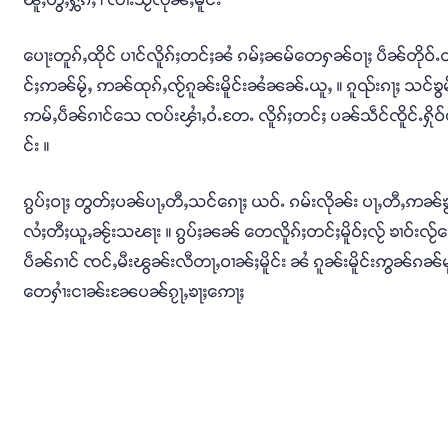
ပေႃးတူၵ်ႇထိုင် ပၢင်လိူၵ်ႈတင်ႈၼႆ ၵမ်ႈၼမ်တေႁၼ်ဝႃႈ ပဵၼ်တိုဝ်
င်ႈဢၼ်မႂ်ႇ ဢၼ်ထုၵ်ႇၸႂ်ၵူၼ်းမိူင်းၼႆၼၼ်ႉယူႇ ။ ၵူၺ်းၵႃႈ သင်
ဢမ်ႇပဵၼ်ၵၢင်သေ ၸပ်းၾၢႆႇဝႆႉတႄႉ လိူၵ်ႈတင်ႈ ပၼ်သဵင်ၸိူင်ႉႁိုဝ
င်း ။
ၵွပ်ႈဝႃႈ တွတ်ႈပၼ်ပႃႇတီႇသင်ၵေႃႈ ယဝ်ႉ ၵမ်းလိုၼ်း ပႃႇတီႇဢ
လႆႈတီႈယူႇၼႂ်းသၽႃး ။ ၵွပ်ႈၼၼ် တေလိူၵ်ႈတင်ႈမိူဝ်ႈလႂ် ၶၢဝ်းလႂ်
ပဵၼ်ၵၢင် ၸင်ႇမီးၽွၼ်းလီတႃႇဝၢၼ်ႈမိူင်း ၼႆ ၵူၼ်းမိူင်းဢွၼ်ၵၼ်မုင
တေႁၢႆးငၢၼ်းၼႄပၼ်ၵႂႃႇၶႃႈဢေႃႈ