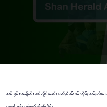
သင် ၶွမ်ႊမသျိၼ်ႊပၢင်လိူၵ်ႈတင်ႈ ဢမ်ႇပဵၼ်ၵၢင် လိူၵ်ႈတင်ႈလၢႆပၢၼ
ၽူႈတွႆႇႁွၵ်ႈ ၊ ၸၢႆးသႂ်ၸိုၼ်ႈမိူင်း